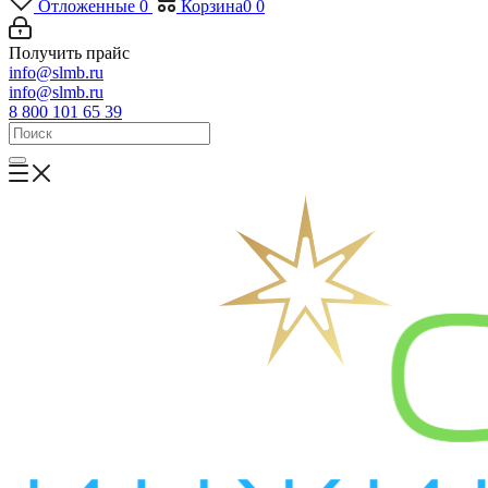
Отложенные
0
Корзина
0
0
Получить прайс
info@slmb.ru
info@slmb.ru
8 800 101 65 39