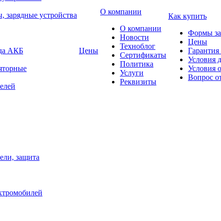
О компании
, зарядные устройства
Как купить
О компании
Формы за
Новости
Цены
Техноблог
яда АКБ
Цены
Гарантия 
Сертификаты
Условия 
Политика
яторные
Условия 
Услуги
Вопрос о
Реквизиты
елей
ели, защита
ектромобилей