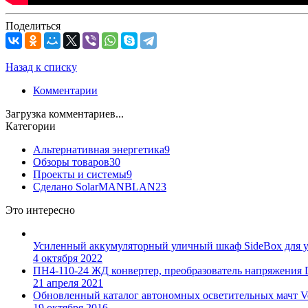
Поделиться
Назад к списку
Комментарии
Загрузка комментариев...
Категории
Альтернативная энергетика
9
Обзоры товаров
30
Проекты и системы
9
Сделано SolarMANBLAN
23
Это интересно
Усиленный аккумуляторный уличный шкаф SideBox для у
4 октября 2022
ПН4-110-24 ЖД конвертер, преобразователь напряжения
21 апреля 2021
Обновленный каталог автономных осветительных мачт V
19 октября 2016