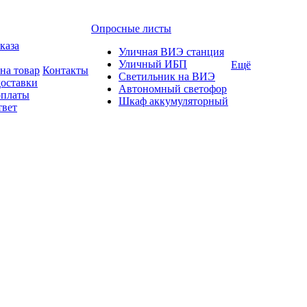
Опросные листы
каза
Уличная ВИЭ станция
Уличный ИБП
Ещё
на товар
Контакты
Светильник на ВИЭ
доставки
Автономный светофор
оплаты
Шкаф аккумуляторный
твет