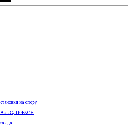
становки на опору
 DC/DC, 110В/24В
erdegro