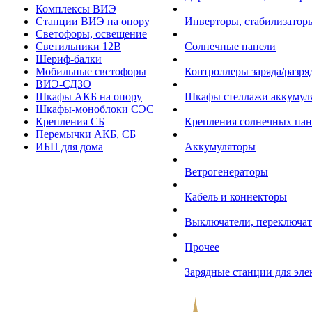
Комплексы ВИЭ
Станции ВИЭ на опору
Инверторы, стабилизаторы
Светофоры, освещение
Светильники 12В
Солнечные панели
Шериф-балки
Мобильные светофоры
Контроллеры заряда/разр
ВИЭ-СДЗО
Шкафы АКБ на опору
Шкафы стеллажи аккумул
Шкафы-моноблоки СЭС
Крепления СБ
Крепления солнечных пан
Перемычки АКБ, СБ
ИБП для дома
Аккумуляторы
Ветрогенераторы
Кабель и коннекторы
Выключатели, переключат
Прочее
Зарядные станции для эл