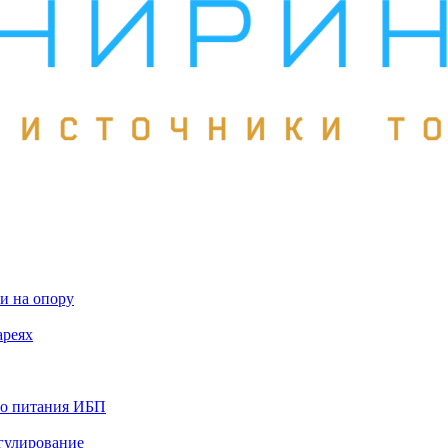
и на опору
ареях
го питания ИБП
гулирование