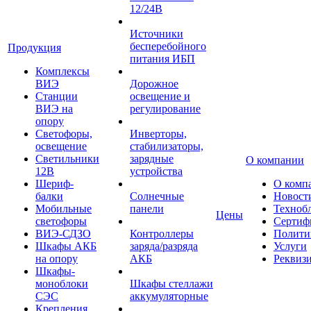
12/24В
Источники
бесперебойного
Продукция
питания ИБП
Комплексы
ВИЭ
Дорожное
Станции
освещение и
ВИЭ на
регулирование
опору
Светофоры,
Инверторы,
освещение
стабилизаторы,
Светильники
зарядные
О компании
12В
устройства
Шериф-
О комп
балки
Солнечные
Новост
Мобильные
панели
Техноб
Цены
светофоры
Сертиф
ВИЭ-СДЗО
Контроллеры
Полити
Шкафы АКБ
заряда/разряда
Услуги
на опору
АКБ
Реквиз
Шкафы-
моноблоки
Шкафы стеллажи
СЭС
аккумуляторные
Крепления