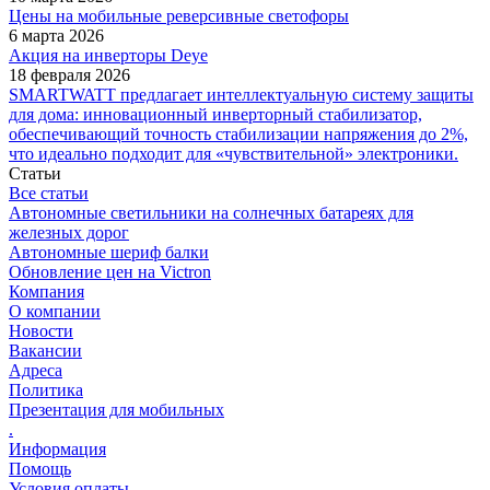
Цены на мобильные реверсивные светофоры
6 марта 2026
Акция на инверторы Deye
18 февраля 2026
SMARTWATT предлагает интеллектуальную систему защиты
для дома: инновационный инверторный стабилизатор,
обеспечивающий точность стабилизации напряжения до 2%,
что идеально подходит для «чувствительной» электроники.
Статьи
Все статьи
Автономные светильники на солнечных батареях для
железных дорог
Автономные шериф балки
Обновление цен на Victron
Компания
О компании
Новости
Вакансии
Адреса
Политика
Презентация для мобильных
.
Информация
Помощь
Условия оплаты