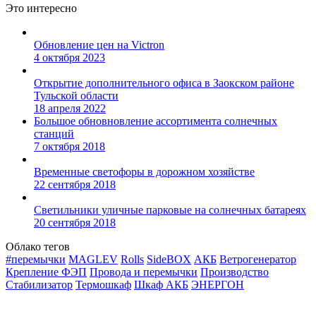
Это интересно
Обновление цен на Victron
4 октября 2023
Открытие дополнительного офиса в Заокском районе
Тульской области
18 апреля 2022
Большое обновновление ассортимента солнечных
станций
7 октября 2018
Временные светофоры в дорожном хозяйстве
22 сентября 2018
Светильники уличные парковые на солнечных батареях
20 сентября 2018
Облако тегов
#перемычки
MAGLEV
Rolls
SideBOX
АКБ
Ветрогенератор
Крепление ФЭП
Провода и перемычки
Производство
Стабилизатор
Термошкаф
Шкаф АКБ
ЭНЕРГОН