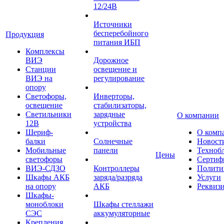
12/24В
Источники
бесперебойного
Продукция
питания ИБП
Комплексы
ВИЭ
Дорожное
Станции
освещение и
ВИЭ на
регулирование
опору
Светофоры,
Инверторы,
освещение
стабилизаторы,
Светильники
зарядные
О компании
12В
устройства
Шериф-
О комп
балки
Солнечные
Новост
Мобильные
панели
Техноб
Цены
светофоры
Сертиф
ВИЭ-СДЗО
Контроллеры
Полити
Шкафы АКБ
заряда/разряда
Услуги
на опору
АКБ
Реквиз
Шкафы-
моноблоки
Шкафы стеллажи
СЭС
аккумуляторные
Крепления