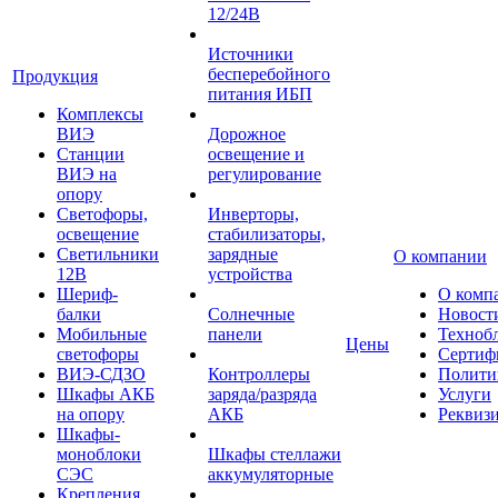
12/24В
Источники
бесперебойного
Продукция
питания ИБП
Комплексы
ВИЭ
Дорожное
Станции
освещение и
ВИЭ на
регулирование
опору
Светофоры,
Инверторы,
освещение
стабилизаторы,
Светильники
зарядные
О компании
12В
устройства
Шериф-
О комп
балки
Солнечные
Новост
Мобильные
панели
Техноб
Цены
светофоры
Сертиф
ВИЭ-СДЗО
Контроллеры
Полити
Шкафы АКБ
заряда/разряда
Услуги
на опору
АКБ
Реквиз
Шкафы-
моноблоки
Шкафы стеллажи
СЭС
аккумуляторные
Крепления