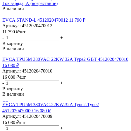
Ток заряда, А (возрастание)
В наличии
EVCA STAND-L 4512020470012 11 790 ₽
Артикул: 4512020470012
11 790
₽
/шт
-
+
В корзину
В наличии
EVCA TPU5M 380VAC-22KW-32A Type2-GBT 4512020470010
16 080 ₽
Артикул: 4512020470010
16 080
₽
/шт
-
+
В корзину
В наличии
EVCA TPU5M 380VAC-22KW-32A Type2-Type2
4512020470009 16 080 ₽
Артикул: 4512020470009
16 080
₽
/шт
-
+