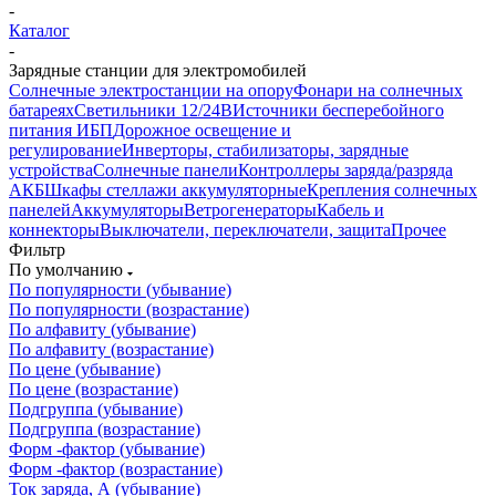
-
Каталог
-
Зарядные станции для электромобилей
Солнечные электростанции на опору
Фонари на солнечных
батареях
Светильники 12/24В
Источники бесперебойного
питания ИБП
Дорожное освещение и
регулирование
Инверторы, стабилизаторы, зарядные
устройства
Солнечные панели
Контроллеры заряда/разряда
АКБ
Шкафы стеллажи аккумуляторные
Крепления солнечных
панелей
Аккумуляторы
Ветрогенераторы
Кабель и
коннекторы
Выключатели, переключатели, защита
Прочее
Фильтр
По умолчанию
По популярности (убывание)
По популярности (возрастание)
По алфавиту (убывание)
По алфавиту (возрастание)
По цене (убывание)
По цене (возрастание)
Подгруппа (убывание)
Подгруппа (возрастание)
Форм -фактор (убывание)
Форм -фактор (возрастание)
Ток заряда, А (убывание)