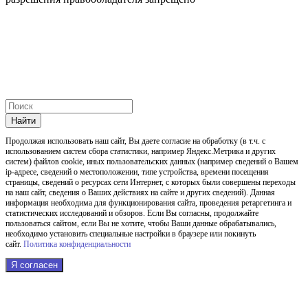
Найти
Продолжая использовать наш cайт, Вы даете согласие на обработку (в т.ч. с
использованием систем сбора статистики, например Яндекс.Метрика и других
систем) файлов cookie, иных пользовательских данных (например сведений о Вашем
ip-адресе, сведений о местоположении, типе устройства, времени посещения
страницы, сведений о ресурсах сети Интернет, с которых были совершены переходы
на наш сайт, сведения о Ваших действиях на сайте и других сведений). Данная
информация необходима для функционирования сайта, проведения ретаргетинга и
статистических исследований и обзоров. Если Вы согласны, продолжайте
пользоваться сайтом, если Вы не хотите, чтобы Ваши данные обрабатывались,
необходимо установить специальные настройки в браузере или покинуть
сайт.
Политика конфиденциальности
Я согласен