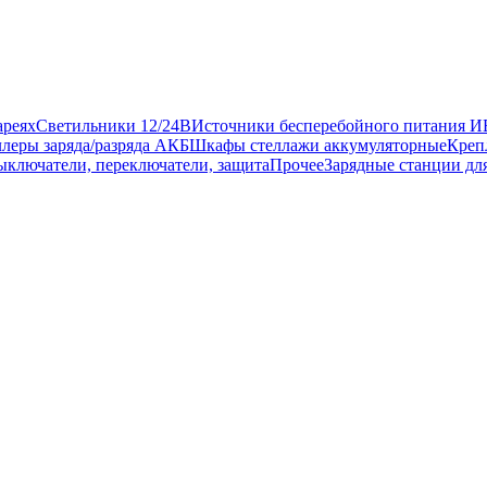
ареях
Светильники 12/24В
Источники бесперебойного питания 
леры заряда/разряда АКБ
Шкафы стеллажи аккумуляторные
Креп
ыключатели, переключатели, защита
Прочее
Зарядные станции дл