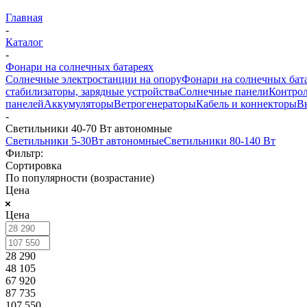
Главная
-
Каталог
-
Фонари на солнечных батареях
Солнечные электростанции на опору
Фонари на солнечных бат
стабилизаторы, зарядные устройства
Солнечные панели
Контрол
панелей
Аккумуляторы
Ветрогенераторы
Кабель и коннекторы
В
-
Светильники 40-70 Вт автономные
Светильники 5-30Вт автономные
Светильники 80-140 Вт
Фильтр:
Сортировка
По популярности (возрастание)
Цена
Цена
28 290
48 105
67 920
87 735
107 550