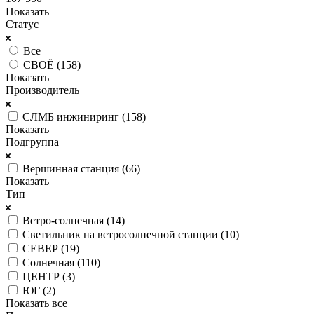
Показать
Статус
Все
СВОЁ (
158
)
Показать
Производитель
СЛМБ инжиниринг (
158
)
Показать
Подгруппа
Вершинная станция (
66
)
Показать
Тип
Ветро-солнечная (
14
)
Светильник на ветросолнечной станции (
10
)
СЕВЕР (
19
)
Солнечная (
110
)
ЦЕНТР (
3
)
ЮГ (
2
)
Показать все