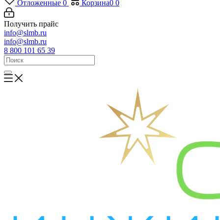
Отложенные
0
Корзина
0
0
Получить прайс
info@slmb.ru
info@slmb.ru
8 800 101 65 39