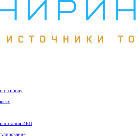
и на опору
ареях
го питания ИБП
гулирование