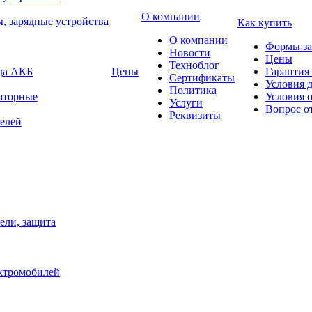
О компании
, зарядные устройства
Как купить
О компании
Формы за
Новости
Цены
Техноблог
яда АКБ
Цены
Гарантия 
Сертификаты
Условия 
Политика
яторные
Условия 
Услуги
Вопрос о
Реквизиты
елей
ели, защита
ектромобилей