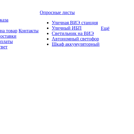
Опросные листы
каза
Уличная ВИЭ станция
Уличный ИБП
Ещё
на товар
Контакты
Светильник на ВИЭ
доставки
Автономный светофор
оплаты
Шкаф аккумуляторный
твет