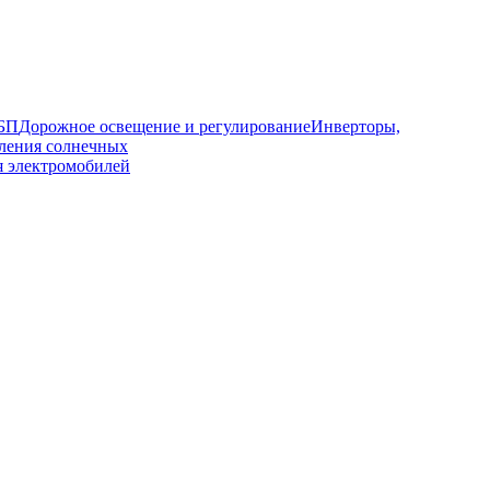
ИБП
Дорожное освещение и регулирование
Инверторы,
ления солнечных
я электромобилей