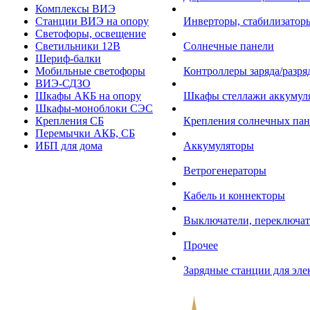
Комплексы ВИЭ
Станции ВИЭ на опору
Инверторы, стабилизаторы
Светофоры, освещение
Светильники 12В
Солнечные панели
Шериф-балки
Мобильные светофоры
Контроллеры заряда/разр
ВИЭ-СДЗО
Шкафы АКБ на опору
Шкафы стеллажи аккумул
Шкафы-моноблоки СЭС
Крепления СБ
Крепления солнечных пан
Перемычки АКБ, СБ
ИБП для дома
Аккумуляторы
Ветрогенераторы
Кабель и коннекторы
Выключатели, переключат
Прочее
Зарядные станции для эл