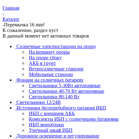
Главная
-
Каталог
-
Перемычка 16 mm²
К сожалению, раздел пуст
В данный момент нет активных товаров
Солнечные электростанции на опору
На вершину опоры
На опоре сбоку
АКБ в грунт
Ветросолнечные станции
Мобильные станции
Фонари на солнечных батареях
Светильники 5-30Вт автономные
Светильники 40-70 Вт автономные
Светильники 80-140 Вт
Светильники 12/24В
Источники бесперебойного питания ИБП
ИБП с внешним АКБ
Комплекты ИБП с солнечными батареями
ИБП моноблоки
Уличный шкаф ИБП
Дорожное освещение и регулирование