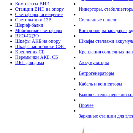
Комплексы ВИЭ
Станции ВИЭ на опору
Инверторы, стабилизаторы
Светофоры, освещение
Светильники 12В
Солнечные панели
Шериф-балки
Мобильные светофоры
Контроллеры заряда/разр
ВИЭ-СДЗО
Шкафы АКБ на опору
Шкафы стеллажи аккумул
Шкафы-моноблоки СЭС
Крепления СБ
Крепления солнечных пан
Перемычки АКБ, СБ
ИБП для дома
Аккумуляторы
Ветрогенераторы
Кабель и коннекторы
Выключатели, переключат
Прочее
Зарядные станции для эл