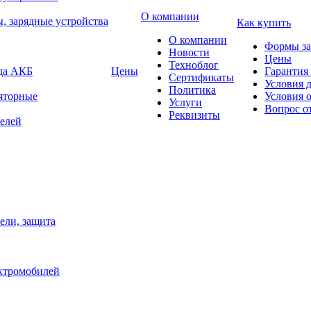
О компании
, зарядные устройства
Как купить
О компании
Формы за
Новости
Цены
Техноблог
яда АКБ
Цены
Гарантия 
Сертификаты
Условия 
Политика
яторные
Условия 
Услуги
Вопрос о
Реквизиты
елей
ели, защита
ектромобилей