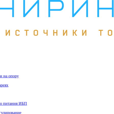
и на опору
ареях
го питания ИБП
гулирование