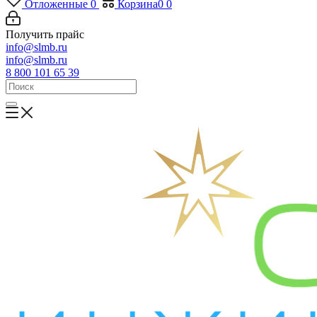
Отложенные
0
Корзина
0
0
Получить прайс
info@slmb.ru
info@slmb.ru
8 800 101 65 39