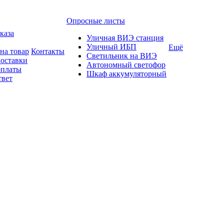
Опросные листы
каза
Уличная ВИЭ станция
Уличный ИБП
Ещё
на товар
Контакты
Светильник на ВИЭ
доставки
Автономный светофор
оплаты
Шкаф аккумуляторный
твет