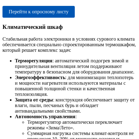
Перейти к опросному листу
Климатический шкаф
Стабильная работа электроники в условиях сурового климата
обеспечивается специально спроектированным термошкафом,
который решает комплекс задач:
Терморегуляция
: автоматический подогрев зимой и
принудительная вентиляция летом поддерживают
температуру в безопасном для оборудования диапазоне.
Энергоэффективность
: для минимизации теплопотерь
и мощности нагревателя используются материалы с
повышенной толщиной стенки и качественная
теплоизоляция.
Защита от среды
: конструкция обеспечивает защиту от
влаги, пыли, песчаных бурь и обладает
антивандальными свойствами.
Автономность управления
:
Терморегулятор автоматически переключает
режимы «Зима/Лето».
Суммарная нагрузка системы климат-контроля не
превышает 10–30% от мощности основных