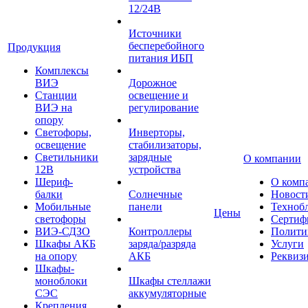
12/24В
Источники
бесперебойного
Продукция
питания ИБП
Комплексы
ВИЭ
Дорожное
Станции
освещение и
ВИЭ на
регулирование
опору
Светофоры,
Инверторы,
освещение
стабилизаторы,
Светильники
зарядные
О компании
12В
устройства
Шериф-
О комп
балки
Солнечные
Новост
Мобильные
панели
Техноб
Цены
светофоры
Сертиф
ВИЭ-СДЗО
Контроллеры
Полити
Шкафы АКБ
заряда/разряда
Услуги
на опору
АКБ
Реквиз
Шкафы-
моноблоки
Шкафы стеллажи
СЭС
аккумуляторные
Крепления