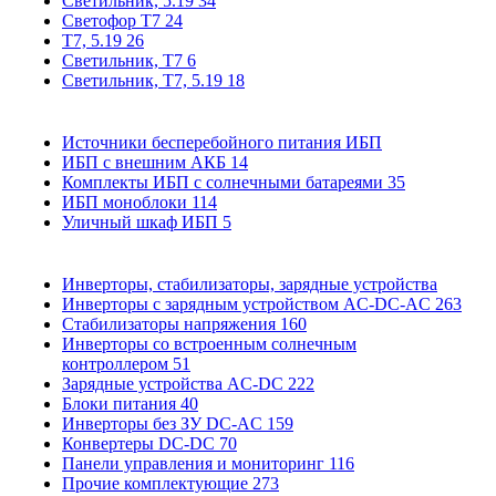
Светильник, 5.19
34
Светофор Т7
24
Т7, 5.19
26
Светильник, Т7
6
Светильник, T7, 5.19
18
Источники бесперебойного питания ИБП
ИБП с внешним АКБ
14
Комплекты ИБП с солнечными батареями
35
ИБП моноблоки
114
Уличный шкаф ИБП
5
Инверторы, стабилизаторы, зарядные устройства
Инверторы с зарядным устройством AC-DC-AC
263
Стабилизаторы напряжения
160
Инверторы со встроенным солнечным
контроллером
51
Зарядные устройства AC-DC
222
Блоки питания
40
Инверторы без ЗУ DC-AC
159
Конвертеры DC-DC
70
Панели управления и мониторинг
116
Прочие комплектующие
273