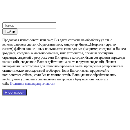
Найти
Продолжая использовать наш cайт, Вы даете согласие на обработку (в т.ч. с
использованием систем сбора статистики, например Яндекс.Метрика и других
систем) файлов cookie, иных пользовательских данных (например сведений о Вашем
ip-адресе, сведений о местоположении, типе устройства, времени посещения
страницы, сведений о ресурсах сети Интернет, с которых были совершены переходы
на наш сайт, сведения о Ваших действиях на сайте и других сведений). Данная
информация необходима для функционирования сайта, проведения ретаргетинга и
статистических исследований и обзоров. Если Вы согласны, продолжайте
пользоваться сайтом, если Вы не хотите, чтобы Ваши данные обрабатывались,
необходимо установить специальные настройки в браузере или покинуть
сайт.
Политика конфиденциальности
Я согласен