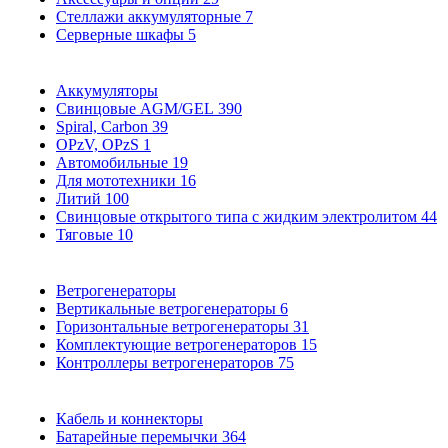
Стеллажи аккумуляторные
7
Серверные шкафы
5
Аккумуляторы
Свинцовые AGM/GEL
390
Spiral, Carbon
39
OPzV, OPzS
1
Автомобильные
19
Для мототехники
16
Литий
100
Свинцовые открытого типа с жидким электролитом
44
Тяговые
10
Ветрогенераторы
Вертикальные ветрогенераторы
6
Горизонтальные ветрогенераторы
31
Комплектующие ветрогенераторов
15
Контроллеры ветрогенераторов
75
Кабель и коннекторы
Батарейные перемычки
364