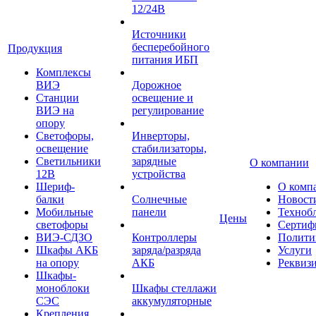
12/24В
Источники
бесперебойного
Продукция
питания ИБП
Комплексы
ВИЭ
Дорожное
Станции
освещение и
ВИЭ на
регулирование
опору
Светофоры,
Инверторы,
освещение
стабилизаторы,
Светильники
зарядные
О компании
12В
устройства
Шериф-
О комп
балки
Солнечные
Новост
Мобильные
панели
Техноб
Цены
светофоры
Сертиф
ВИЭ-СДЗО
Контроллеры
Полити
Шкафы АКБ
заряда/разряда
Услуги
на опору
АКБ
Реквиз
Шкафы-
моноблоки
Шкафы стеллажи
СЭС
аккумуляторные
Крепления