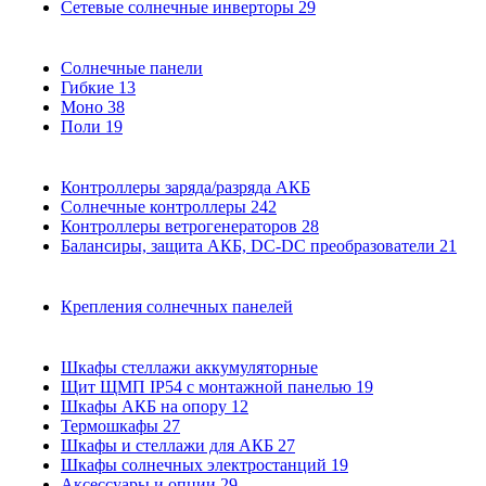
Сетевые солнечные инверторы
29
Солнечные панели
Гибкие
13
Моно
38
Поли
19
Контроллеры заряда/разряда АКБ
Солнечные контроллеры
242
Контроллеры ветрогенераторов
28
Балансиры, защита АКБ, DC-DC преобразователи
21
Крепления солнечных панелей
Шкафы стеллажи аккумуляторные
Щит ЩМП IP54 с монтажной панелью
19
Шкафы АКБ на опору
12
Термошкафы
27
Шкафы и стеллажи для АКБ
27
Шкафы солнечных электростанций
19
Аксессуары и опции
29