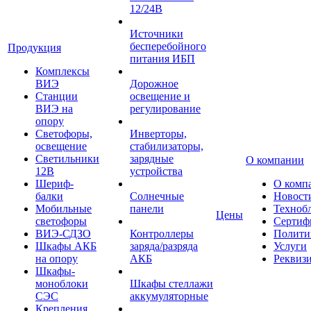
12/24В
Источники
бесперебойного
Продукция
питания ИБП
Комплексы
ВИЭ
Дорожное
Станции
освещение и
ВИЭ на
регулирование
опору
Светофоры,
Инверторы,
освещение
стабилизаторы,
Светильники
зарядные
О компании
12В
устройства
Шериф-
О комп
балки
Солнечные
Новост
Мобильные
панели
Техноб
Цены
светофоры
Сертиф
ВИЭ-СДЗО
Контроллеры
Полити
Шкафы АКБ
заряда/разряда
Услуги
на опору
АКБ
Реквиз
Шкафы-
моноблоки
Шкафы стеллажи
СЭС
аккумуляторные
Крепления