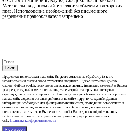
© СЛМБ Инжиниринг, Bayliss, Солар Манблан 060509.ru |
Материалы на данном сайте являются объектами авторских
прав. Использование изображений без письменного
разрешения правообладателя запрещено
Найти
Продолжая использовать наш cайт, Вы даете согласие на обработку (в т.ч. с
использованием систем сбора статистики, например Яндекс.Метрика и других
систем) файлов cookie, иных пользовательских данных (например сведений о Вашем
ip-адресе, сведений о местоположении, типе устройства, времени посещения
страницы, сведений о ресурсах сети Интернет, с которых были совершены переходы
на наш сайт, сведения о Ваших действиях на сайте и других сведений). Данная
информация необходима для функционирования сайта, проведения ретаргетинга и
статистических исследований и обзоров. Если Вы согласны, продолжайте
пользоваться сайтом, если Вы не хотите, чтобы Ваши данные обрабатывались,
необходимо установить специальные настройки в браузере или покинуть
сайт.
Политика конфиденциальности
Я согласен