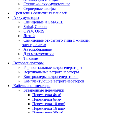
Стеллажи аккумуляторные
Серверные шкафы
Крепления солнечных панелей
Аккумуляторы
Свинцовые AGM/GEL
Spiral, Carbon
OPzV, OPzS
Литий
Свинцовые открытого типа с жидким
электролитом
Автомобильные
Для мототехники
Тяговые
Ветрогенераторы
Горизонтальные ветрогенераторы
Вертикальные ветрогенераторы
Контроллеры ветрогенераторов
Комплектующие ветрогенераторов
Кабель и коннекторы
Батарейные перемычки
Перемычка 4мм²
Перемычка 6мм²
Перемычка 10 mm²
Перемычка 16 mm²
Перемычка 25мм²