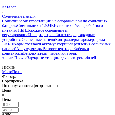
-
Каталог
-
Солнечные панели
Солнечные электростанции на опору
Фонари на солнечных
батареях
Светильники 12/24В
Источники бесперебойного
питания ИБП
Дорожное освещение и
регулирование
Инверторы, стабилизаторы, зарядные
устройства
Солнечные панели
Контроллеры заряда/разряда
АКБ
Шкафы стеллажи аккумуляторные
Крепления солнечных
панелей
Аккумуляторы
Ветрогенераторы
Кабель и
коннекторы
Выключатели, переключатели,
защита
Прочее
Зарядные станции для электромобилей
-
Гибкие
Моно
Поли
Фильтр:
Сортировка
По популярности (возрастание)
Цена
Цена
8 350