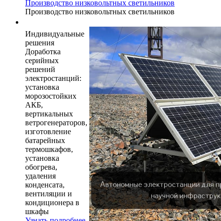
Производство низковольтных светильников
Производство низковольтных светильников
Индивидуальные
решения
Доработка
серийных
решений
электростанций:
установка
морозостойких
АКБ,
вертикальных
ветрогенераторов,
изготовление
батарейных
термошкафов,
установка
обогрева,
удаления
конденсата,
вентиляции и
кондиционера в
шкафы
Узнать подробнее