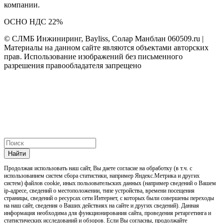
компании.
ОСНО НДС 22%
© СЛМБ Инжиниринг, Bayliss, Солар Манблан 060509.ru |
Материалы на данном сайте являются объектами авторских
прав. Использование изображений без письменного
разрешения правообладателя запрещено
Найти
Продолжая использовать наш cайт, Вы даете согласие на обработку (в т.ч. с
использованием систем сбора статистики, например Яндекс.Метрика и других
систем) файлов cookie, иных пользовательских данных (например сведений о Вашем
ip-адресе, сведений о местоположении, типе устройства, времени посещения
страницы, сведений о ресурсах сети Интернет, с которых были совершены переходы
на наш сайт, сведения о Ваших действиях на сайте и других сведений). Данная
информация необходима для функционирования сайта, проведения ретаргетинга и
статистических исследований и обзоров. Если Вы согласны, продолжайте