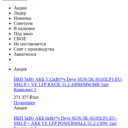
Акция
Лидер
Новинка
Советуем
В наличии
Под заказ
СВОЁ
Не поставляется
Снят с производства
Закончился
Акция
ИБП 5кВт АКБ 5,12кВт*ч Deye SUN-5K-SG05LP1-EU-
SM2-P + VE LFP RACK 51.2-100M/MW/MB 1шт
Комплект 1
271 377
₽
/шт
Подробнее
Акция
ИБП 5кВт АКБ 6кВт*ч Deye SUN-5K-SG05LP1-EU-
SM2-P + АКБ VE LFP POWERWALL 51.2-130W 1шт