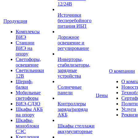
12/24В
Источники
бесперебойного
Продукция
питания ИБП
Комплексы
ВИЭ
Дорожное
Станции
освещение и
ВИЭ на
регулирование
опору
Светофоры,
Инверторы,
освещение
стабилизаторы,
Светильники
зарядные
О компании
12В
устройства
Шериф-
О комп
балки
Солнечные
Новост
Мобильные
панели
Техноб
Цены
светофоры
Сертиф
ВИЭ-СДЗО
Контроллеры
Полити
Шкафы АКБ
заряда/разряда
Услуги
на опору
АКБ
Реквиз
Шкафы-
моноблоки
Шкафы стеллажи
СЭС
аккумуляторные
Крепления