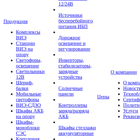
12/24В
Источники
бесперебойного
Продукция
питания ИБП
Комплексы
ВИЭ
Дорожное
Станции
освещение и
ВИЭ на
регулирование
опору
Светофоры,
Инверторы,
освещение
стабилизаторы,
Светильники
зарядные
О компании
12В
устройства
Шериф-
О комп
балки
Солнечные
Новост
Мобильные
панели
Техноб
Цены
светофоры
Сертиф
ВИЭ-СДЗО
Контроллеры
Полити
Шкафы АКБ
заряда/разряда
Услуги
на опору
АКБ
Реквиз
Шкафы-
моноблоки
Шкафы стеллажи
СЭС
аккумуляторные
Крепления