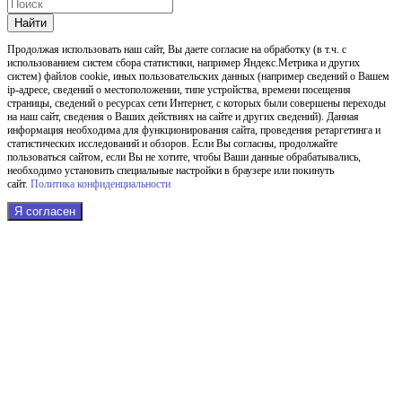
Найти
Продолжая использовать наш cайт, Вы даете согласие на обработку (в т.ч. с
использованием систем сбора статистики, например Яндекс.Метрика и других
систем) файлов cookie, иных пользовательских данных (например сведений о Вашем
ip-адресе, сведений о местоположении, типе устройства, времени посещения
страницы, сведений о ресурсах сети Интернет, с которых были совершены переходы
на наш сайт, сведения о Ваших действиях на сайте и других сведений). Данная
информация необходима для функционирования сайта, проведения ретаргетинга и
статистических исследований и обзоров. Если Вы согласны, продолжайте
пользоваться сайтом, если Вы не хотите, чтобы Ваши данные обрабатывались,
необходимо установить специальные настройки в браузере или покинуть
сайт.
Политика конфиденциальности
Я согласен