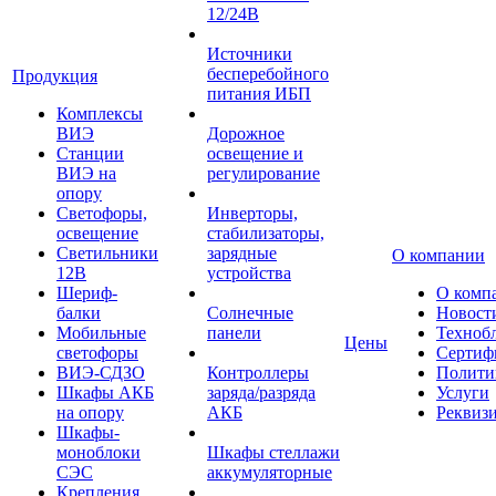
12/24В
Источники
бесперебойного
Продукция
питания ИБП
Комплексы
ВИЭ
Дорожное
Станции
освещение и
ВИЭ на
регулирование
опору
Светофоры,
Инверторы,
освещение
стабилизаторы,
Светильники
зарядные
О компании
12В
устройства
Шериф-
О комп
балки
Солнечные
Новост
Мобильные
панели
Техноб
Цены
светофоры
Сертиф
ВИЭ-СДЗО
Контроллеры
Полити
Шкафы АКБ
заряда/разряда
Услуги
на опору
АКБ
Реквиз
Шкафы-
моноблоки
Шкафы стеллажи
СЭС
аккумуляторные
Крепления