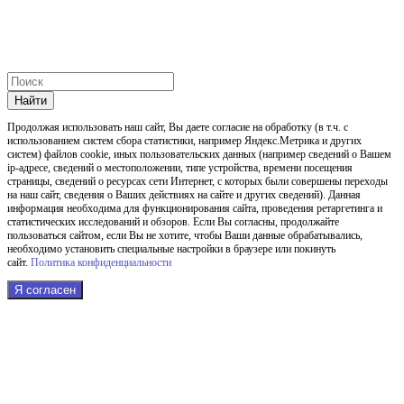
Найти
Продолжая использовать наш cайт, Вы даете согласие на обработку (в т.ч. с
использованием систем сбора статистики, например Яндекс.Метрика и других
систем) файлов cookie, иных пользовательских данных (например сведений о Вашем
ip-адресе, сведений о местоположении, типе устройства, времени посещения
страницы, сведений о ресурсах сети Интернет, с которых были совершены переходы
на наш сайт, сведения о Ваших действиях на сайте и других сведений). Данная
информация необходима для функционирования сайта, проведения ретаргетинга и
статистических исследований и обзоров. Если Вы согласны, продолжайте
пользоваться сайтом, если Вы не хотите, чтобы Ваши данные обрабатывались,
необходимо установить специальные настройки в браузере или покинуть
сайт.
Политика конфиденциальности
Я согласен