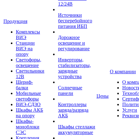
12/24В
Источники
бесперебойного
Продукция
питания ИБП
Комплексы
ВИЭ
Дорожное
Станции
освещение и
ВИЭ на
регулирование
опору
Светофоры,
Инверторы,
освещение
стабилизаторы,
Светильники
зарядные
О компании
12В
устройства
Шериф-
О комп
балки
Солнечные
Новост
Мобильные
панели
Техноб
Цены
светофоры
Сертиф
ВИЭ-СДЗО
Контроллеры
Полити
Шкафы АКБ
заряда/разряда
Услуги
на опору
АКБ
Реквиз
Шкафы-
моноблоки
Шкафы стеллажи
СЭС
аккумуляторные
Крепления