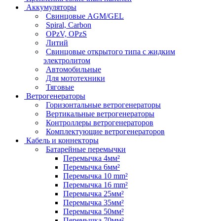
Аккумуляторы
Свинцовые AGM/GEL
Spiral, Carbon
OPzV, OPzS
Литий
Свинцовые открытого типа с жидким
электролитом
Автомобильные
Для мототехники
Тяговые
Ветрогенераторы
Горизонтальные ветрогенераторы
Вертикальные ветрогенераторы
Контроллеры ветрогенераторов
Комплектующие ветрогенераторов
Кабель и коннекторы
Батарейные перемычки
Перемычка 4мм²
Перемычка 6мм²
Перемычка 10 mm²
Перемычка 16 mm²
Перемычка 25мм²
Перемычка 35мм²
Перемычка 50мм²
Перемычка 70мм²