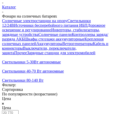
-
Каталог
-
Фонари на солнечных батареях
Солнечные электростанции на опору
Светильники
12/24В
Источники бесперебойного питания ИБП
Дорожное
освещение и регулирование
Инверторы, стабилизаторы,
зарядные устройства
Солнечные панели
Контроллеры заряда/
разряда АКБ
Шкафы стеллажи аккумуляторные
Крепления
солнечных панелей
Аккумуляторы
Ветрогенераторы
Кабель и
коннекторы
Выключатели, переключатели,
защита
Прочее
Зарядные станции для электромобилей
Светильники 5-30Вт автономные
Светильники 40-70 Вт автономные
Светильники 80-140 Вт
Фильтр:
Сортировка
По популярности (возрастание)
Цена
Цена