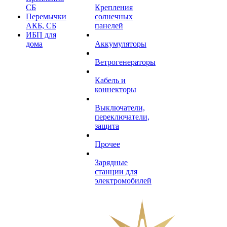
СБ
Крепления
Перемычки
солнечных
АКБ, СБ
панелей
ИБП для
дома
Аккумуляторы
Ветрогенераторы
Кабель и
коннекторы
Выключатели,
переключатели,
защита
Прочее
Зарядные
станции для
электромобилей