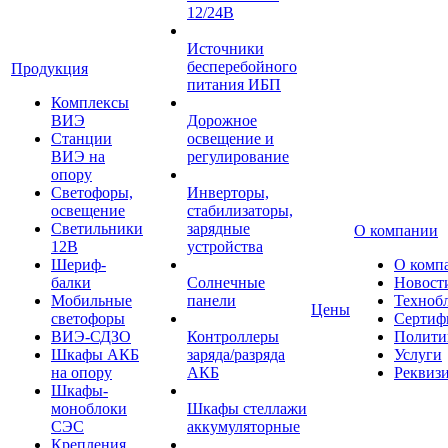
12/24В
Источники
бесперебойного
Продукция
питания ИБП
Комплексы
ВИЭ
Дорожное
Станции
освещение и
ВИЭ на
регулирование
опору
Светофоры,
Инверторы,
освещение
стабилизаторы,
Светильники
зарядные
О компании
12В
устройства
Шериф-
О комп
балки
Солнечные
Новост
Мобильные
панели
Техноб
Цены
светофоры
Сертиф
ВИЭ-СДЗО
Контроллеры
Полити
Шкафы АКБ
заряда/разряда
Услуги
на опору
АКБ
Реквиз
Шкафы-
моноблоки
Шкафы стеллажи
СЭС
аккумуляторные
Крепления