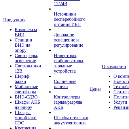
12/24В
Источники
бесперебойного
Продукция
питания ИБП
Комплексы
ВИЭ
Дорожное
Станции
освещение и
ВИЭ на
регулирование
опору
Светофоры,
Инверторы,
освещение
стабилизаторы,
Светильники
зарядные
О компании
12В
устройства
Шериф-
О комп
балки
Солнечные
Новост
Мобильные
панели
Техноб
Цены
светофоры
Сертиф
ВИЭ-СДЗО
Контроллеры
Полити
Шкафы АКБ
заряда/разряда
Услуги
на опору
АКБ
Реквиз
Шкафы-
моноблоки
Шкафы стеллажи
СЭС
аккумуляторные
Крепления