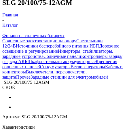
SLG 20/100/75-12AGM
Главная
-
Каталог
-
Фонари на солнечных батареях
Солнечные электростанции на опору
Светильники
12/24В
Источники бесперебойного питания ИБП
Дорожное
освещение и регулирование
Инверторы, стабилизаторы,
зарядные устройства
Солнечные панели
Контроллеры заряда/
разряда АКБ
Шкафы стеллажи аккумуляторные
Крепления
солнечных панелей
Аккумуляторы
Ветрогенераторы
Кабель и
коннекторы
Выключатели, переключатели,
защита
Прочее
Зарядные станции для электромобилей
-
SLG 20/100/75-12AGM
СВОЁ
Артикул:
SLG 20/100/75-12AGM
Характеристики