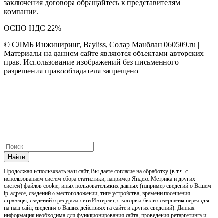
заключения договора обращайтесь к представителям
компании.
ОСНО НДС 22%
© СЛМБ Инжиниринг, Bayliss, Солар Манблан 060509.ru |
Материалы на данном сайте являются объектами авторских
прав. Использование изображений без письменного
разрешения правообладателя запрещено
Найти
Продолжая использовать наш cайт, Вы даете согласие на обработку (в т.ч. с
использованием систем сбора статистики, например Яндекс.Метрика и других
систем) файлов cookie, иных пользовательских данных (например сведений о Вашем
ip-адресе, сведений о местоположении, типе устройства, времени посещения
страницы, сведений о ресурсах сети Интернет, с которых были совершены переходы
на наш сайт, сведения о Ваших действиях на сайте и других сведений). Данная
информация необходима для функционирования сайта, проведения ретаргетинга и