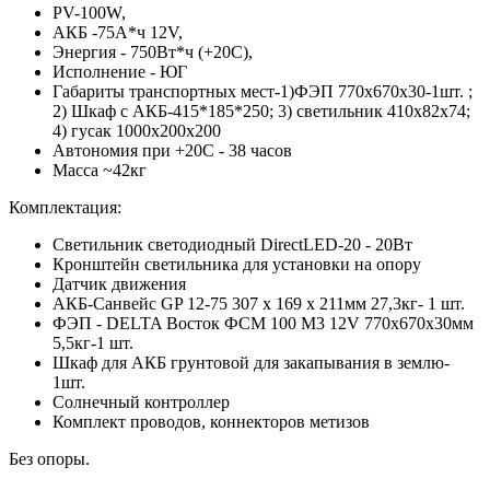
PV-100W,
АКБ -75А*ч 12V,
Энергия - 750Вт*ч (+20С),
Исполнение - ЮГ
Габариты транспортных мест-1)ФЭП 770х670х30-1шт. ;
2) Шкаф с АКБ-415*185*250; 3) светильник 410x82x74;
4) гусак 1000х200х200
Автономия при +20С - 38 часов
Масса ~42кг
Комплектация:
Светильник светодиодный DirectLED-20 - 20Вт
Кронштейн светильника для установки на опору
Датчик движения
АКБ-Санвейс GP 12-75 307 x 169 x 211мм 27,3кг- 1 шт.
ФЭП - DELTA Восток ФСМ 100 М3 12V 770х670х30мм
5,5кг-1 шт.
Шкаф для АКБ грунтовой для закапывания в землю-
1шт.
Солнечный контроллер
Комплект проводов, коннекторов метизов
Без опоры.