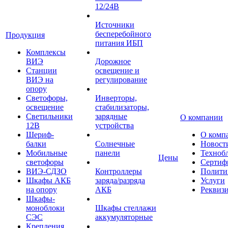
12/24В
Источники
бесперебойного
Продукция
питания ИБП
Комплексы
ВИЭ
Дорожное
Станции
освещение и
ВИЭ на
регулирование
опору
Светофоры,
Инверторы,
освещение
стабилизаторы,
Светильники
зарядные
О компании
12В
устройства
Шериф-
О комп
балки
Солнечные
Новост
Мобильные
панели
Техноб
Цены
светофоры
Сертиф
ВИЭ-СДЗО
Контроллеры
Полити
Шкафы АКБ
заряда/разряда
Услуги
на опору
АКБ
Реквиз
Шкафы-
моноблоки
Шкафы стеллажи
СЭС
аккумуляторные
Крепления