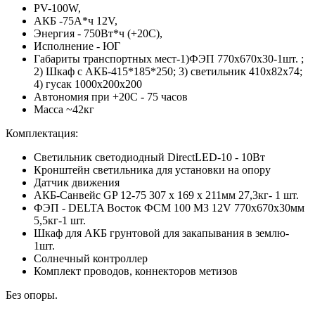
PV-100W,
АКБ -75А*ч 12V,
Энергия - 750Вт*ч (+20С),
Исполнение - ЮГ
Габариты транспортных мест-1)ФЭП 770х670х30-1шт. ;
2) Шкаф с АКБ-415*185*250; 3) светильник 410x82x74;
4) гусак 1000х200х200
Автономия при +20С - 75 часов
Масса ~42кг
Комплектация:
Светильник светодиодный DirectLED-10 - 10Вт
Кронштейн светильника для установки на опору
Датчик движения
АКБ-Санвейс GP 12-75 307 x 169 x 211мм 27,3кг- 1 шт.
ФЭП - DELTA Восток ФСМ 100 М3 12V 770х670х30мм
5,5кг-1 шт.
Шкаф для АКБ грунтовой для закапывания в землю-
1шт.
Солнечный контроллер
Комплект проводов, коннекторов метизов
Без опоры.