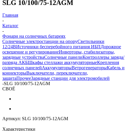
SLG 10/100/75-12AGM
Главная
-
Каталог
-
Фонари на солнечных батареях
Солнечные электростанции на опору
Светильники
12/24В
Источники бесперебойного питания ИБП
Дорожное
освещение и регулирование
Инверторы, стабилизаторы,
зарядные устройства
Солнечные панели
Контроллеры заряда/
разряда АКБ
Шкафы стеллажи аккумуляторные
Крепления
солнечных панелей
Аккумуляторы
Ветрогенераторы
Кабель и
коннекторы
Выключатели, переключатели,
защита
Прочее
Зарядные станции для электромобилей
-
SLG 10/100/75-12AGM
СВОЁ
Артикул:
SLG 10/100/75-12AGM
Характеристики