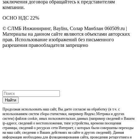
заключения договора обращайтесь к представителям
компании.
ОСНО НДС 22%
© СЛМБ Инжиниринг, Bayliss, Солар Манблан 060509.ru |
Материалы на данном сайте являются объектами авторских
прав. Использование изображений без письменного
разрешения правообладателя запрещено
Найти
Продолжая использовать наш cайт, Вы даете согласие на обработку (в т.ч. с
использованием систем сбора статистики, например Яндекс.Метрика и других
систем) файлов cookie, иных пользовательских данных (например сведений о Вашем
ip-адресе, сведений о местоположении, типе устройства, времени посещения
страницы, сведений о ресурсах сети Интернет, с которых были совершены переходы
на наш сайт, сведения о Ваших действиях на сайте и других сведений). Данная
информация необходима для функционирования сайта, проведения ретаргетинга и