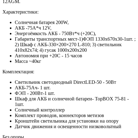
12AGM.
Характеристики:
Солнечная батарея 200W,
АКБ -75А*ч 12V,
Энергоёмкость АКБ - 750Вт*ч (+20С),
Габариты транспортных мест-1)ФЭП 1330х670x30-1шт. ;
2) Шкаф с АКБ-330×200×270 L-810; 3) светильник
410x82x74; 4) гусак 1000х200х200
Автономия при +20С - 15 часов
Масса ~40кг
Комплектация:
Светильник светодиодный DirectLED-50 - 50Вт
АКБ-75Ач- 1 шт.
ФЭП - 200Вт-1 шт.
Шкаф для АКБ и солнечной батареи- TopBOX 75-81 -
1шт.
Солнечный контроллер
Комплект проводов, коннекторов метизов
Кронштейн светильника для установки на опору
Датчик движения и освещенности низковольтный
Без опоры.