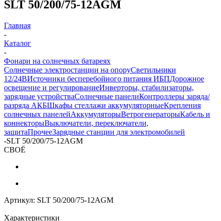
SLT 50/200/75-12AGM
Главная
-
Каталог
-
Фонари на солнечных батареях
Солнечные электростанции на опору
Светильники
12/24В
Источники бесперебойного питания ИБП
Дорожное
освещение и регулирование
Инверторы, стабилизаторы,
зарядные устройства
Солнечные панели
Контроллеры заряда/
разряда АКБ
Шкафы стеллажи аккумуляторные
Крепления
солнечных панелей
Аккумуляторы
Ветрогенераторы
Кабель и
коннекторы
Выключатели, переключатели,
защита
Прочее
Зарядные станции для электромобилей
-
SLT 50/200/75-12AGM
СВОЁ
Артикул:
SLT 50/200/75-12AGM
Характеристики