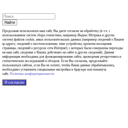
Найти
Продолжая использовать наш cайт, Вы даете согласие на обработку (в т.ч. с
использованием систем сбора статистики, например Яндекс.Метрика и других
систем) файлов cookie, иных пользовательских данных (например сведений о Вашем
ip-адресе, сведений о местоположении, типе устройства, времени посещения
страницы, сведений о ресурсах сети Интернет, с которых были совершены переходы
на наш сайт, сведения о Ваших действиях на сайте и других сведений). Данная
информация необходима для функционирования сайта, проведения ретаргетинга и
статистических исследований и обзоров. Если Вы согласны, продолжайте
пользоваться сайтом, если Вы не хотите, чтобы Ваши данные обрабатывались,
необходимо установить специальные настройки в браузере или покинуть
сайт.
Политика конфиденциальности
Я согласен