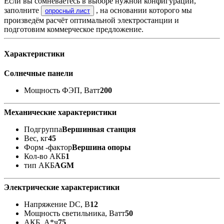
Если вы сомневаетесь в выборе нужной конфигурации,
заполните
, на основании которого мы
опросный лист
произведём расчёт оптимальной электростанции и
подготовим коммерческое предложение.
Характеристики
Солнечные панели
Мощность ФЭП, Ватт
200
Механические характеристики
Подгруппа
Вершинная станция
Вес, кг
45
Форм -фактор
Вершина опоры
Кол-во АКБ
1
тип АКБ
AGM
Электрические характеристики
Напряжение DC, В
12
Мощность светильника, Ватт
50
АКБ, А*ч
75