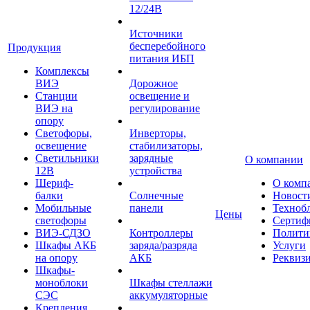
12/24В
Источники
бесперебойного
Продукция
питания ИБП
Комплексы
ВИЭ
Дорожное
Станции
освещение и
ВИЭ на
регулирование
опору
Светофоры,
Инверторы,
освещение
стабилизаторы,
Светильники
зарядные
О компании
12В
устройства
Шериф-
О комп
балки
Солнечные
Новост
Мобильные
панели
Техноб
Цены
светофоры
Сертиф
ВИЭ-СДЗО
Контроллеры
Полити
Шкафы АКБ
заряда/разряда
Услуги
на опору
АКБ
Реквиз
Шкафы-
моноблоки
Шкафы стеллажи
СЭС
аккумуляторные
Крепления