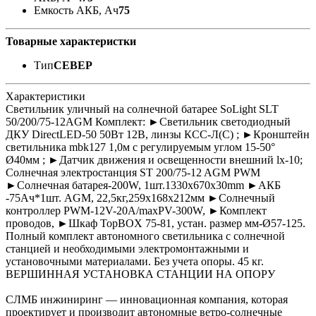
Емкость АКБ, Ач
75
Товарные характеристки
Тип
СЕВЕР
Характеристики
Светильник уличный на солнечной батарее SoLight SLT
50/200/75-12AGM Комплект: ►Светильник светодиодный
ДКУ DirectLED-50 50Вт 12В, линзы КСС-Л(С) ; ►Кронштейн
светильника mbk127 1,0м с регулируемым углом 15-50°
Ø40мм ; ►Датчик движения и освещенности внешний lx-10;
Солнечная электростанция ST 200/75-12 AGM PWM
►Солнечная батарея-200W, 1шт.1330х670x30mm ►АКБ
-75Ач*1шт. AGM, 22,5кг,259x168x212мм ►Солнечный
контроллер PWM-12V-20A/maxPV-300W, ►Комплект
проводов, ►Шкаф TopBOX 75-81, устан. размер мм-Ø57-125.
Полный комплект автономного светильника с солнечной
станцией и необходимыми электромонтажными и
установочными материалами. Без учета опоры. 45 кг.
ВЕРШИННАЯ УСТАНОВКА СТАНЦИИ НА ОПОРУ
СЛМБ инжиниринг — инновационная компания, которая
проектирует и производит автономные ветро‑солнечные