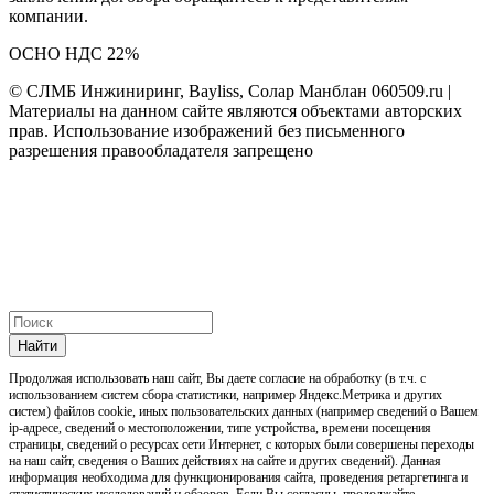
компании.
ОСНО НДС 22%
© СЛМБ Инжиниринг, Bayliss, Солар Манблан 060509.ru |
Материалы на данном сайте являются объектами авторских
прав. Использование изображений без письменного
разрешения правообладателя запрещено
Найти
Продолжая использовать наш cайт, Вы даете согласие на обработку (в т.ч. с
использованием систем сбора статистики, например Яндекс.Метрика и других
систем) файлов cookie, иных пользовательских данных (например сведений о Вашем
ip-адресе, сведений о местоположении, типе устройства, времени посещения
страницы, сведений о ресурсах сети Интернет, с которых были совершены переходы
на наш сайт, сведения о Ваших действиях на сайте и других сведений). Данная
информация необходима для функционирования сайта, проведения ретаргетинга и