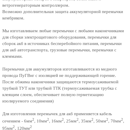
ветрогенераторным контроллером.
Возможно дополнительная защита аккумуляторной перемычки
кембриком.
Мы изготавливаем любые перемычки с любыми наконечниками
для сборки электрощитового оборудования, перемычки для
сборок акб в источниках бесперебойного питания, перемычки
для акб автотранспорта, грузовые перемычки, перемычки с
клеммами.
Перемычки для аккумуляторов изготавливаются из медного
провода ПуГВнг с изоляцией не поддерживающей горение.
После обжима наконечники защищаются термоусаживаемой
трубкой ТУТ или трубкой ТТК (термоусаживаемая трубка с
клеящим слоем, обеспечивает полную герметизацию
изолируемого соединения)
Для изготовления перемычек для акб применяется кабель
2
2
2
2
2
2
2
сечением - 6мм
, 10мм
, 16мм
, 25мм
, 35мм
, 50мм
, 70мм
,
2
2
95мм
, 120мм