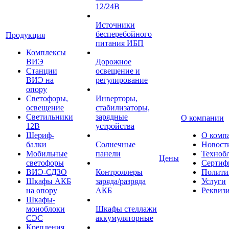
12/24В
Источники
бесперебойного
Продукция
питания ИБП
Комплексы
ВИЭ
Дорожное
Станции
освещение и
ВИЭ на
регулирование
опору
Светофоры,
Инверторы,
освещение
стабилизаторы,
Светильники
зарядные
О компании
12В
устройства
Шериф-
О комп
балки
Солнечные
Новост
Мобильные
панели
Техноб
Цены
светофоры
Сертиф
ВИЭ-СДЗО
Контроллеры
Полити
Шкафы АКБ
заряда/разряда
Услуги
на опору
АКБ
Реквиз
Шкафы-
моноблоки
Шкафы стеллажи
СЭС
аккумуляторные
Крепления