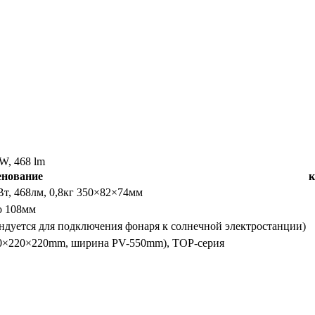
W, 468 lm
енование
к
т, 468лм, 0,8кг 350×82×74мм
до 108мм
дуется для подключения фонаря к солнечной электростанции)
0×220×220mm, ширина PV-550mm), TOP-серия