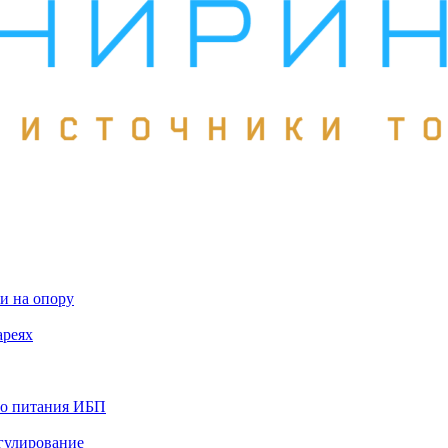
и на опору
ареях
го питания ИБП
гулирование