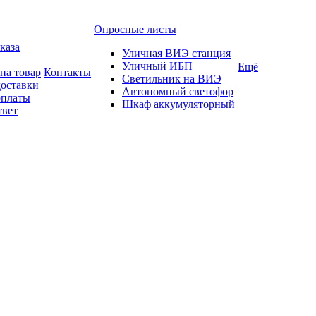
Опросные листы
каза
Уличная ВИЭ станция
Уличный ИБП
Ещё
на товар
Контакты
Светильник на ВИЭ
доставки
Автономный светофор
оплаты
Шкаф аккумуляторный
твет