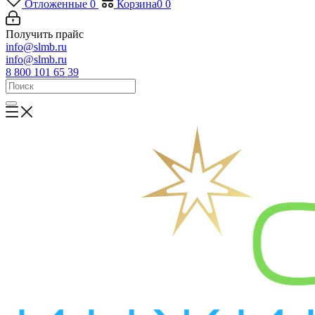
Отложенные
0
Корзина
0
0
Получить прайс
info@slmb.ru
info@slmb.ru
8 800 101 65 39