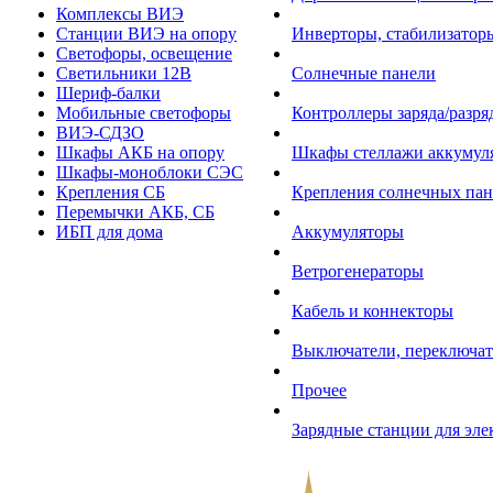
Комплексы ВИЭ
Станции ВИЭ на опору
Инверторы, стабилизаторы
Светофоры, освещение
Светильники 12В
Солнечные панели
Шериф-балки
Мобильные светофоры
Контроллеры заряда/разр
ВИЭ-СДЗО
Шкафы АКБ на опору
Шкафы стеллажи аккумул
Шкафы-моноблоки СЭС
Крепления СБ
Крепления солнечных пан
Перемычки АКБ, СБ
ИБП для дома
Аккумуляторы
Ветрогенераторы
Кабель и коннекторы
Выключатели, переключат
Прочее
Зарядные станции для эл