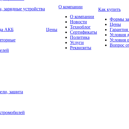
О компании
, зарядные устройства
Как купить
О компании
Формы за
Новости
Цены
Техноблог
яда АКБ
Цены
Гарантия 
Сертификаты
Условия 
Политика
яторные
Условия 
Услуги
Вопрос о
Реквизиты
елей
ели, защита
ектромобилей