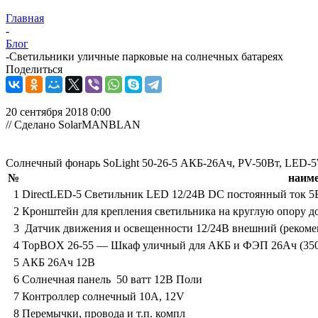
Главная
-
Блог
-
Светильники уличные парковые на солнечных батареях
Поделиться
20 сентября 2018 0:00
// Сделано SolarMANBLAN
Солнечный фонарь SoLight 50-26-5 АКБ-26Ач, PV-50Вт, LED-5
№
наим
1
DirectLED-5 Cветильник LED 12/24В DC постоянный ток 5В
2
Кронштейн для крепления светильника на круглую опору 
3
Датчик движения и освещенности 12/24В внешний (рекомен
4
TopBOX 26-55 — Шкаф уличный для АКБ и ФЭП 26Ач (35
5
АКБ 26Ач 12В
6
Солнечная панель 50 ватт 12В Поли
7
Контроллер солнечный 10A, 12V
8
Перемычки, провода и т.п. компл