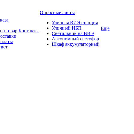
Опросные листы
каза
Уличная ВИЭ станция
Уличный ИБП
Ещё
на товар
Контакты
Светильник на ВИЭ
доставки
Автономный светофор
оплаты
Шкаф аккумуляторный
твет