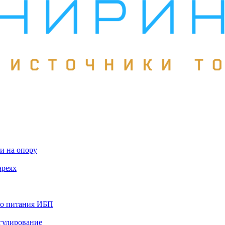
и на опору
ареях
го питания ИБП
гулирование