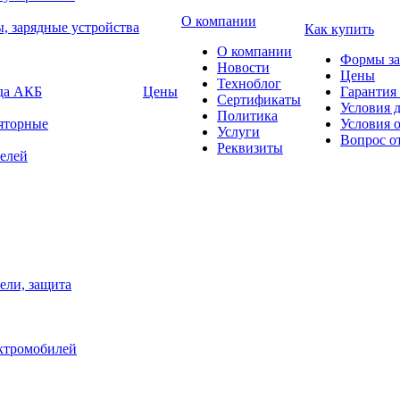
О компании
, зарядные устройства
Как купить
О компании
Формы за
Новости
Цены
Техноблог
яда АКБ
Цены
Гарантия 
Сертификаты
Условия 
Политика
яторные
Условия 
Услуги
Вопрос о
Реквизиты
елей
ели, защита
ектромобилей