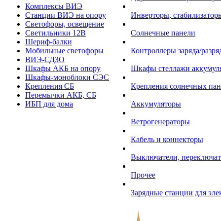
Комплексы ВИЭ
Станции ВИЭ на опору
Инверторы, стабилизаторы
Светофоры, освещение
Светильники 12В
Солнечные панели
Шериф-балки
Мобильные светофоры
Контроллеры заряда/разр
ВИЭ-СДЗО
Шкафы АКБ на опору
Шкафы стеллажи аккумул
Шкафы-моноблоки СЭС
Крепления СБ
Крепления солнечных пан
Перемычки АКБ, СБ
ИБП для дома
Аккумуляторы
Ветрогенераторы
Кабель и коннекторы
Выключатели, переключат
Прочее
Зарядные станции для эл