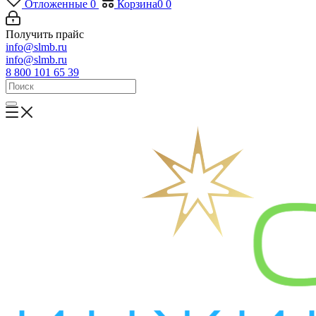
Отложенные
0
Корзина
0
0
Получить прайс
info@slmb.ru
info@slmb.ru
8 800 101 65 39