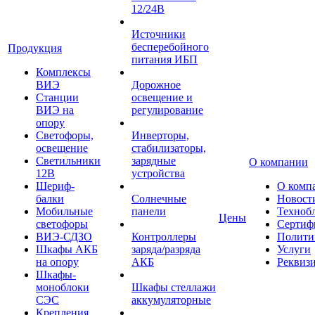
12/24В
Источники
бесперебойного
Продукция
питания ИБП
Комплексы
ВИЭ
Дорожное
Станции
освещение и
ВИЭ на
регулирование
опору
Светофоры,
Инверторы,
освещение
стабилизаторы,
Светильники
зарядные
О компании
12В
устройства
Шериф-
О комп
балки
Солнечные
Новост
Мобильные
панели
Техноб
Цены
светофоры
Сертиф
ВИЭ-СДЗО
Контроллеры
Полити
Шкафы АКБ
заряда/разряда
Услуги
на опору
АКБ
Реквиз
Шкафы-
моноблоки
Шкафы стеллажи
СЭС
аккумуляторные
Крепления