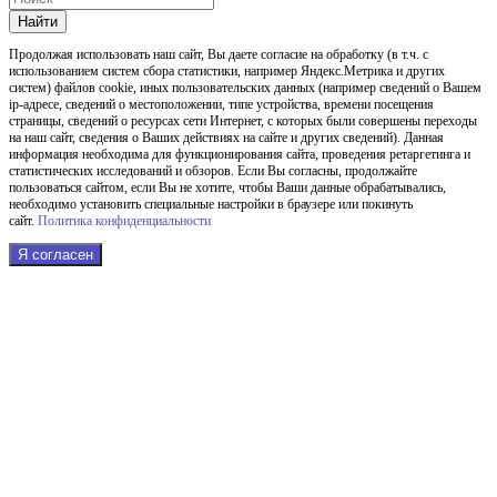
Найти
Продолжая использовать наш cайт, Вы даете согласие на обработку (в т.ч. с
использованием систем сбора статистики, например Яндекс.Метрика и других
систем) файлов cookie, иных пользовательских данных (например сведений о Вашем
ip-адресе, сведений о местоположении, типе устройства, времени посещения
страницы, сведений о ресурсах сети Интернет, с которых были совершены переходы
на наш сайт, сведения о Ваших действиях на сайте и других сведений). Данная
информация необходима для функционирования сайта, проведения ретаргетинга и
статистических исследований и обзоров. Если Вы согласны, продолжайте
пользоваться сайтом, если Вы не хотите, чтобы Ваши данные обрабатывались,
необходимо установить специальные настройки в браузере или покинуть
сайт.
Политика конфиденциальности
Я согласен