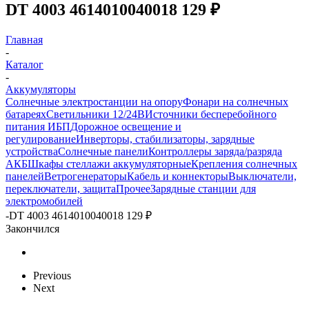
DT 4003 4614010040018 129 ₽
Главная
-
Каталог
-
Аккумуляторы
Солнечные электростанции на опору
Фонари на солнечных
батареях
Светильники 12/24В
Источники бесперебойного
питания ИБП
Дорожное освещение и
регулирование
Инверторы, стабилизаторы, зарядные
устройства
Солнечные панели
Контроллеры заряда/разряда
АКБ
Шкафы стеллажи аккумуляторные
Крепления солнечных
панелей
Ветрогенераторы
Кабель и коннекторы
Выключатели,
переключатели, защита
Прочее
Зарядные станции для
электромобилей
-
DT 4003 4614010040018 129 ₽
Закончился
Previous
Next