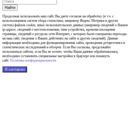
Найти
Продолжая использовать наш cайт, Вы даете согласие на обработку (в т.ч. с
использованием систем сбора статистики, например Яндекс.Метрика и других
систем) файлов cookie, иных пользовательских данных (например сведений о Вашем
ip-адресе, сведений о местоположении, типе устройства, времени посещения
страницы, сведений о ресурсах сети Интернет, с которых были совершены переходы
на наш сайт, сведения о Ваших действиях на сайте и других сведений). Данная
информация необходима для функционирования сайта, проведения ретаргетинга и
статистических исследований и обзоров. Если Вы согласны, продолжайте
пользоваться сайтом, если Вы не хотите, чтобы Ваши данные обрабатывались,
необходимо установить специальные настройки в браузере или покинуть
сайт.
Политика конфиденциальности
Я согласен