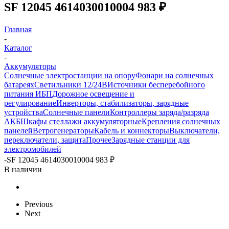
SF 12045 4614030010004 983 ₽
Главная
-
Каталог
-
Аккумуляторы
Солнечные электростанции на опору
Фонари на солнечных
батареях
Светильники 12/24В
Источники бесперебойного
питания ИБП
Дорожное освещение и
регулирование
Инверторы, стабилизаторы, зарядные
устройства
Солнечные панели
Контроллеры заряда/разряда
АКБ
Шкафы стеллажи аккумуляторные
Крепления солнечных
панелей
Ветрогенераторы
Кабель и коннекторы
Выключатели,
переключатели, защита
Прочее
Зарядные станции для
электромобилей
-
SF 12045 4614030010004 983 ₽
В наличии
Previous
Next