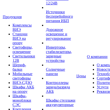
12/24В
Источники
бесперебойного
Продукция
питания ИБП
Комплексы
ВИЭ
Дорожное
Станции
освещение и
ВИЭ на
регулирование
опору
Светофоры,
Инверторы,
освещение
стабилизаторы,
Светильники
зарядные
О компании
12В
устройства
Шериф-
О комп
балки
Солнечные
Новост
Мобильные
панели
Техноб
Цены
светофоры
Сертиф
ВИЭ-СДЗО
Контроллеры
Полити
Шкафы АКБ
заряда/разряда
Услуги
на опору
АКБ
Реквиз
Шкафы-
моноблоки
Шкафы стеллажи
СЭС
аккумуляторные
Крепления