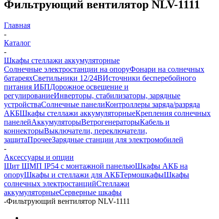
Фильтрующий вентилятор NLV-1111
Главная
-
Каталог
-
Шкафы стеллажи аккумуляторные
Солнечные электростанции на опору
Фонари на солнечных
батареях
Светильники 12/24В
Источники бесперебойного
питания ИБП
Дорожное освещение и
регулирование
Инверторы, стабилизаторы, зарядные
устройства
Солнечные панели
Контроллеры заряда/разряда
АКБ
Шкафы стеллажи аккумуляторные
Крепления солнечных
панелей
Аккумуляторы
Ветрогенераторы
Кабель и
коннекторы
Выключатели, переключатели,
защита
Прочее
Зарядные станции для электромобилей
-
Аксессуары и опции
Щит ЩМП IP54 с монтажной панелью
Шкафы АКБ на
опору
Шкафы и стеллажи для АКБ
Термошкафы
Шкафы
солнечных электростанций
Стеллажи
аккумуляторные
Серверные шкафы
-
Фильтрующий вентилятор NLV-1111