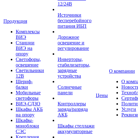
12/24В
Источники
бесперебойного
Продукция
питания ИБП
Комплексы
ВИЭ
Дорожное
Станции
освещение и
ВИЭ на
регулирование
опору
Светофоры,
Инверторы,
освещение
стабилизаторы,
Светильники
зарядные
О компании
12В
устройства
Шериф-
О комп
балки
Солнечные
Новост
Мобильные
панели
Техноб
Цены
светофоры
Сертиф
ВИЭ-СДЗО
Контроллеры
Полити
Шкафы АКБ
заряда/разряда
Услуги
на опору
АКБ
Реквиз
Шкафы-
моноблоки
Шкафы стеллажи
СЭС
аккумуляторные
Крепления