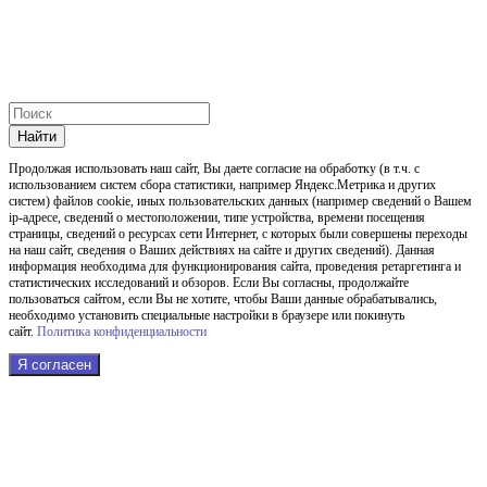
Найти
Продолжая использовать наш cайт, Вы даете согласие на обработку (в т.ч. с
использованием систем сбора статистики, например Яндекс.Метрика и других
систем) файлов cookie, иных пользовательских данных (например сведений о Вашем
ip-адресе, сведений о местоположении, типе устройства, времени посещения
страницы, сведений о ресурсах сети Интернет, с которых были совершены переходы
на наш сайт, сведения о Ваших действиях на сайте и других сведений). Данная
информация необходима для функционирования сайта, проведения ретаргетинга и
статистических исследований и обзоров. Если Вы согласны, продолжайте
пользоваться сайтом, если Вы не хотите, чтобы Ваши данные обрабатывались,
необходимо установить специальные настройки в браузере или покинуть
сайт.
Политика конфиденциальности
Я согласен