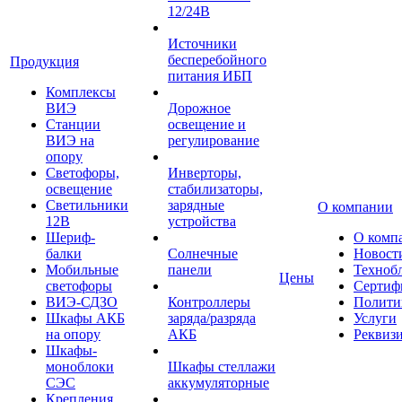
12/24В
Источники
бесперебойного
Продукция
питания ИБП
Комплексы
ВИЭ
Дорожное
Станции
освещение и
ВИЭ на
регулирование
опору
Светофоры,
Инверторы,
освещение
стабилизаторы,
Светильники
зарядные
О компании
12В
устройства
Шериф-
О комп
балки
Солнечные
Новост
Мобильные
панели
Техноб
Цены
светофоры
Сертиф
ВИЭ-СДЗО
Контроллеры
Полити
Шкафы АКБ
заряда/разряда
Услуги
на опору
АКБ
Реквиз
Шкафы-
моноблоки
Шкафы стеллажи
СЭС
аккумуляторные
Крепления