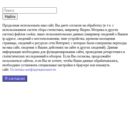
Найти
Продолжая использовать наш cайт, Вы даете согласие на обработку (в т.ч. с
использованием систем сбора статистики, например Яндекс.Метрика и других
систем) файлов cookie, иных пользовательских данных (например сведений о Вашем
ip-адресе, сведений о местоположении, типе устройства, времени посещения
страницы, сведений о ресурсах сети Интернет, с которых были совершены переходы
на наш сайт, сведения о Ваших действиях на сайте и других сведений). Данная
информация необходима для функционирования сайта, проведения ретаргетинга и
статистических исследований и обзоров. Если Вы согласны, продолжайте
пользоваться сайтом, если Вы не хотите, чтобы Ваши данные обрабатывались,
необходимо установить специальные настройки в браузере или покинуть
сайт.
Политика конфиденциальности
Я согласен