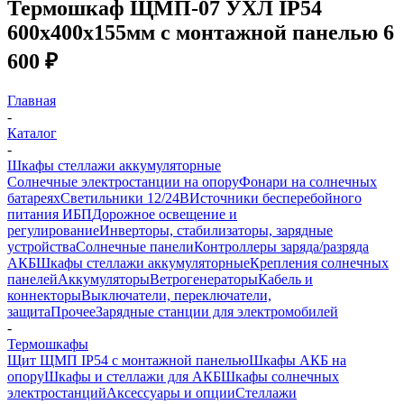
Термошкаф ЩМП-07 УХЛ IP54
600х400х155мм с монтажной панелью 6
600 ₽
Главная
-
Каталог
-
Шкафы стеллажи аккумуляторные
Солнечные электростанции на опору
Фонари на солнечных
батареях
Светильники 12/24В
Источники бесперебойного
питания ИБП
Дорожное освещение и
регулирование
Инверторы, стабилизаторы, зарядные
устройства
Солнечные панели
Контроллеры заряда/разряда
АКБ
Шкафы стеллажи аккумуляторные
Крепления солнечных
панелей
Аккумуляторы
Ветрогенераторы
Кабель и
коннекторы
Выключатели, переключатели,
защита
Прочее
Зарядные станции для электромобилей
-
Термошкафы
Щит ЩМП IP54 с монтажной панелью
Шкафы АКБ на
опору
Шкафы и стеллажи для АКБ
Шкафы солнечных
электростанций
Аксессуары и опции
Стеллажи