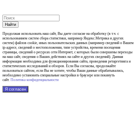
Найти
Продолжая использовать наш cайт, Вы даете согласие на обработку (в т.ч. с
использованием систем сбора статистики, например Яндекс.Метрика и других
систем) файлов cookie, иных пользовательских данных (например сведений о Вашем
ip-адресе, сведений о местоположении, типе устройства, времени посещения
страницы, сведений о ресурсах сети Интернет, с которых были совершены переходы
на наш сайт, сведения о Ваших действиях на сайте и других сведений). Данная
информация необходима для функционирования сайта, проведения ретаргетинга и
статистических исследований и обзоров. Если Вы согласны, продолжайте
пользоваться сайтом, если Вы не хотите, чтобы Ваши данные обрабатывались,
необходимо установить специальные настройки в браузере или покинуть
сайт.
Политика конфиденциальности
Я согласен