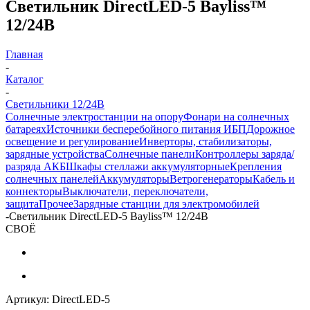
Светильник DirectLED-5 Bayliss™
12/24В
Главная
-
Каталог
-
Светильники 12/24В
Солнечные электростанции на опору
Фонари на солнечных
батареях
Источники бесперебойного питания ИБП
Дорожное
освещение и регулирование
Инверторы, стабилизаторы,
зарядные устройства
Солнечные панели
Контроллеры заряда/
разряда АКБ
Шкафы стеллажи аккумуляторные
Крепления
солнечных панелей
Аккумуляторы
Ветрогенераторы
Кабель и
коннекторы
Выключатели, переключатели,
защита
Прочее
Зарядные станции для электромобилей
-
Светильник DirectLED-5 Bayliss™ 12/24В
СВОЁ
Артикул:
DirectLED-5