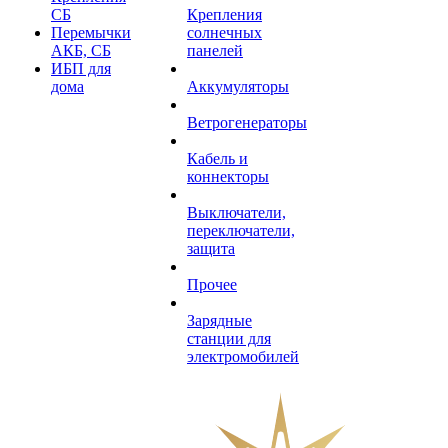
СБ
Крепления
Перемычки
солнечных
АКБ, СБ
панелей
ИБП для
дома
Аккумуляторы
Ветрогенераторы
Кабель и
коннекторы
Выключатели,
переключатели,
защита
Прочее
Зарядные
станции для
электромобилей