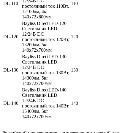
12/24В DC
DL-110
110
постоянный ток 110Вт,
12100лм, 4кг
140х72х600мм
Bayliss DirectLED-120
Cветильник LED
12/24В DC
DL-120
120
постоянный ток 120Вт,
13200лм, 5кг
140х72х700мм
Bayliss DirectLED-130
Cветильник LED
12/24В DC
DL-130
130
постоянный ток 130Вт,
14300лм, 5кг
140х72х700мм
Bayliss DirectLED-140
Cветильник LED
12/24В DC
DL-140
140
постоянный ток 140Вт,
15400лм, 5кг
140х72х700мм
Российский производитель комплектующих изделий для