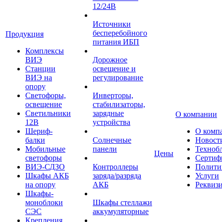
12/24В
Источники
бесперебойного
Продукция
питания ИБП
Комплексы
ВИЭ
Дорожное
Станции
освещение и
ВИЭ на
регулирование
опору
Светофоры,
Инверторы,
освещение
стабилизаторы,
Светильники
зарядные
О компании
12В
устройства
Шериф-
О комп
балки
Солнечные
Новост
Мобильные
панели
Техноб
Цены
светофоры
Сертиф
ВИЭ-СДЗО
Контроллеры
Полити
Шкафы АКБ
заряда/разряда
Услуги
на опору
АКБ
Реквиз
Шкафы-
моноблоки
Шкафы стеллажи
СЭС
аккумуляторные
Крепления