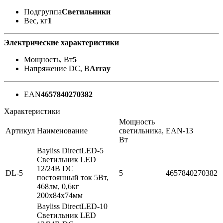
Подгруппа
Светильники
Вес, кг
1
Электрические характеристики
Мощность, Вт
5
Напряжение DC, В
Array
EAN
4657840270382
Характеристики
Мощность
Артикул
Наименование
светильника,
EAN-13
Вт
Bayliss DirectLED-5
Cветильник LED
12/24В DC
DL-5
5
4657840270382
постоянный ток 5Вт,
468лм, 0,6кг
200х84х74мм
Bayliss DirectLED-10
Cветильник LED