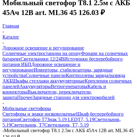
Мобильный светофор T8.1 2.5м с АКБ
45Ач 12В art. ML36 45 126.03 ₽
Главная
-
Каталог
-
Дорожное освещение и регулирование
Солнечные электростанции на опору
Фонари на солнечных
батареях
Светильники 12/24В
Источники бесперебойного
питания ИБП
Дорожное освещение и
регулирование
Инверторы, стабилизаторы, зарядные
устройства
Солнечные панели
Контроллеры заряда/разряда
АКБ
Шкафы стеллажи аккумуляторные
Крепления солнечных
панелей
Аккумуляторы
Ветрогенераторы
Кабель и
коннекторы
Выключатели, переключатели,
защита
Прочее
Зарядные станции для электромобилей
-
Мобильные светофоры
Светофоры и знаки низковольтные
Шкаф бесперебойного
питания
Светофор Т7
Знак 5.19 LED
Т7, 5.19
Светильник,
5.19
Светильник, Т7
Светильник, T7, 5.19
-
Мобильный светофор T8.1 2.5м с АКБ 45Ач 12В art. ML36 45
126.03 ₽