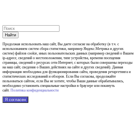
Найти
Продолжая использовать наш cайт, Вы даете согласие на обработку (в т.ч. с
использованием систем сбора статистики, например Яндекс.Метрика и других
систем) файлов cookie, иных пользовательских данных (например сведений о Вашем
ip-адресе, сведений о местоположении, типе устройства, времени посещения
страницы, сведений о ресурсах сети Интернет, с которых были совершены переходы
на наш сайт, сведения о Ваших действиях на сайте и других сведений). Данная
информация необходима для функционирования сайта, проведения ретаргетинга и
статистических исследований и обзоров. Если Вы согласны, продолжайте
пользоваться сайтом, если Вы не хотите, чтобы Ваши данные обрабатывались,
необходимо установить специальные настройки в браузере или покинуть
сайт.
Политика конфиденциальности
Я согласен