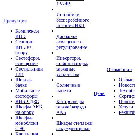
12/24В
Источники
бесперебойного
Продукция
питания ИБП
Комплексы
ВИЭ
Дорожное
Станции
освещение и
ВИЭ на
регулирование
опору
Светофоры,
Инверторы,
освещение
стабилизаторы,
Светильники
зарядные
О компании
12В
устройства
Шериф-
О комп
балки
Солнечные
Новост
Мобильные
панели
Техноб
Цены
светофоры
Сертиф
ВИЭ-СДЗО
Контроллеры
Полити
Шкафы АКБ
заряда/разряда
Услуги
на опору
АКБ
Реквиз
Шкафы-
моноблоки
Шкафы стеллажи
СЭС
аккумуляторные
Крепления