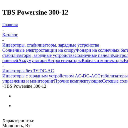
TBS Powersine 300-12
Главная
-
Каталог
-
Инверторы, стабилизаторы, зарядные устройства
Солнечные электростанции на опору
Фонари на солнечных бат
стабилизаторы, зарядные устройства
Солнечные панели
Контрол
панелей
Аккумуляторы
Ветрогенераторы
Кабель и коннекторы
В
-
Инверторы без ЗУ DC-AC
Инверторы с зарядным устройством AC-DC-AC
Стабилизаторы
управления и мониторинг
Прочие комплектующие
Сетевые сол
-
TBS Powersine 300-12
Характеристики
Мощность, Вт