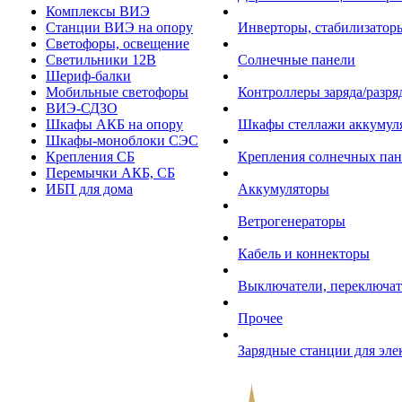
Комплексы ВИЭ
Станции ВИЭ на опору
Инверторы, стабилизаторы
Светофоры, освещение
Светильники 12В
Солнечные панели
Шериф-балки
Мобильные светофоры
Контроллеры заряда/разр
ВИЭ-СДЗО
Шкафы АКБ на опору
Шкафы стеллажи аккумул
Шкафы-моноблоки СЭС
Крепления СБ
Крепления солнечных пан
Перемычки АКБ, СБ
ИБП для дома
Аккумуляторы
Ветрогенераторы
Кабель и коннекторы
Выключатели, переключат
Прочее
Зарядные станции для эл