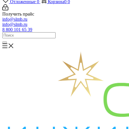
Отложенные
0
Корзина
0
0
Получить прайс
info@slmb.ru
info@slmb.ru
8 800 101 65 39