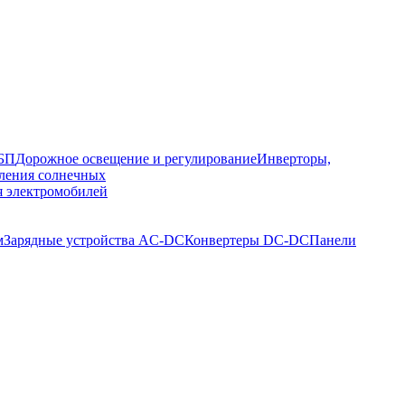
ИБП
Дорожное освещение и регулирование
Инверторы,
ления солнечных
я электромобилей
м
Зарядные устройства AC-DC
Конвертеры DC-DC
Панели