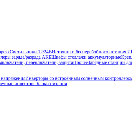
ареях
Светильники 12/24В
Источники бесперебойного питания 
леры заряда/разряда АКБ
Шкафы стеллажи аккумуляторные
Креп
ыключатели, переключатели, защита
Прочее
Зарядные станции дл
 напряжения
Инверторы со встроенным солнечным контроллеро
нечные инверторы
Блоки питания