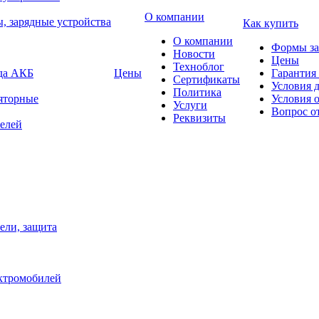
О компании
, зарядные устройства
Как купить
О компании
Формы за
Новости
Цены
Техноблог
яда АКБ
Цены
Гарантия 
Сертификаты
Условия 
Политика
яторные
Условия 
Услуги
Вопрос о
Реквизиты
елей
ели, защита
ектромобилей