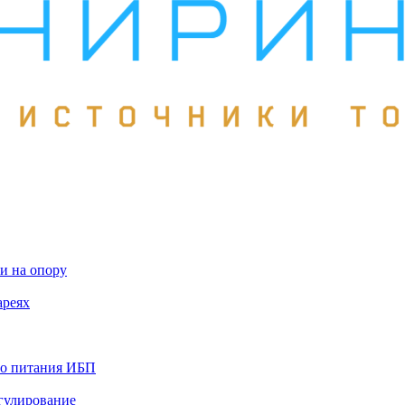
и на опору
ареях
го питания ИБП
гулирование