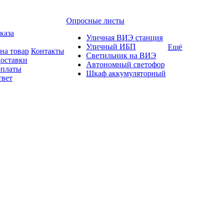
Опросные листы
каза
Уличная ВИЭ станция
Уличный ИБП
Ещё
на товар
Контакты
Светильник на ВИЭ
доставки
Автономный светофор
оплаты
Шкаф аккумуляторный
твет