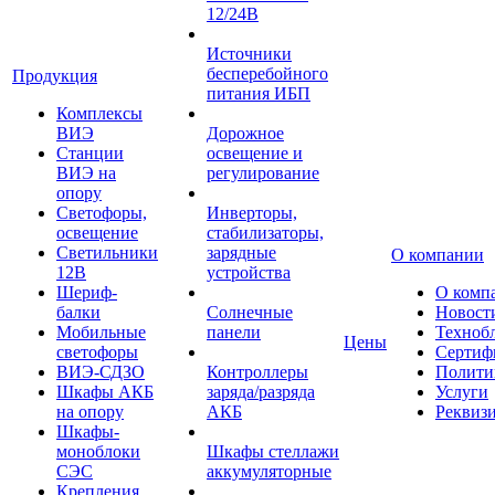
12/24В
Источники
бесперебойного
Продукция
питания ИБП
Комплексы
ВИЭ
Дорожное
Станции
освещение и
ВИЭ на
регулирование
опору
Светофоры,
Инверторы,
освещение
стабилизаторы,
Светильники
зарядные
О компании
12В
устройства
Шериф-
О комп
балки
Солнечные
Новост
Мобильные
панели
Техноб
Цены
светофоры
Сертиф
ВИЭ-СДЗО
Контроллеры
Полити
Шкафы АКБ
заряда/разряда
Услуги
на опору
АКБ
Реквиз
Шкафы-
моноблоки
Шкафы стеллажи
СЭС
аккумуляторные
Крепления