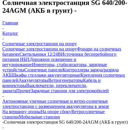
Солнечная электростанция SG 640/200-
24AGM (АКБ в грунт) -
Главная
-
Каталог
-
Солнечные электростанции на опору
Солнечные электростанции на опору
Фонари на солнечных
батареях
Светильники 12/24В
Источники бесперебойного
питания ИБП
Дорожное освещение и
регулирование
Инверторы, стабилизаторы, зарядные
устройства
Солнечные панели
Контроллеры заряда/разряда
АКБ
Шкафы стеллажи аккумуляторные
Крепления солнечных
панелей
Аккумуляторы
Ветрогенераторы
Кабель и
коннекторы
Выключатели, переключатели,
защита
Прочее
Зарядные станции для электромобилей
-
Автономные уличные солнечные и ветро-солнечные
электростанции с размещением аккумулятора в земле
На вершину опоры
На опоре сбоку
Ветросолнечные
станции
Мобильные станции
-
Солнечная электростанция SG 640/200-24AGM (АКБ в грунт)
-