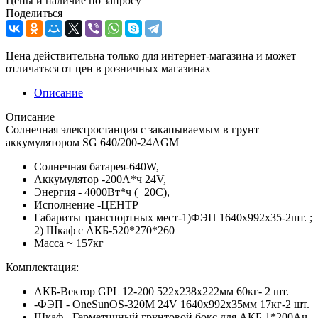
Цены и наличие по запросу
Поделиться
Цена действительна только для интернет-магазина и может
отличаться от цен в розничных магазинах
Описание
Описание
Солнечная электростанция с закапываемым в грунт
аккумулятором SG 640/200-24AGM
Солнечная батарея-640W,
Аккумулятор -200А*ч 24V,
Энергия - 4000Вт*ч (+20С),
Исполнение -ЦЕНТР
Габариты транспортных мест-1)ФЭП 1640х992х35-2шт. ;
2) Шкаф с АКБ-520*270*260
Масса ~ 157кг
Комплектация:
АКБ-Вектор GPL 12-200 522x238x222мм 60кг- 2 шт.
-ФЭП - OneSunOS-320M 24V 1640х992х35мм 17кг-2 шт.
Шкаф - Герметичный грунтовой бокс для АКБ 1*200Ач