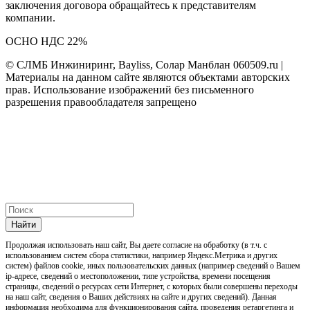
заключения договора обращайтесь к представителям
компании.
ОСНО НДС 22%
© СЛМБ Инжиниринг, Bayliss, Солар Манблан 060509.ru |
Материалы на данном сайте являются объектами авторских
прав. Использование изображений без письменного
разрешения правообладателя запрещено
Найти
Продолжая использовать наш cайт, Вы даете согласие на обработку (в т.ч. с
использованием систем сбора статистики, например Яндекс.Метрика и других
систем) файлов cookie, иных пользовательских данных (например сведений о Вашем
ip-адресе, сведений о местоположении, типе устройства, времени посещения
страницы, сведений о ресурсах сети Интернет, с которых были совершены переходы
на наш сайт, сведения о Ваших действиях на сайте и других сведений). Данная
информация необходима для функционирования сайта, проведения ретаргетинга и