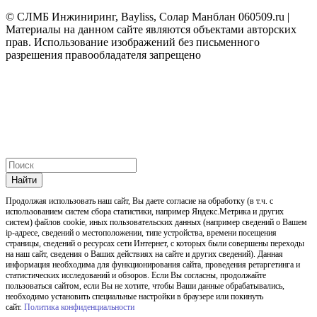
© СЛМБ Инжиниринг, Bayliss, Солар Манблан 060509.ru |
Материалы на данном сайте являются объектами авторских
прав. Использование изображений без письменного
разрешения правообладателя запрещено
Найти
Продолжая использовать наш cайт, Вы даете согласие на обработку (в т.ч. с
использованием систем сбора статистики, например Яндекс.Метрика и других
систем) файлов cookie, иных пользовательских данных (например сведений о Вашем
ip-адресе, сведений о местоположении, типе устройства, времени посещения
страницы, сведений о ресурсах сети Интернет, с которых были совершены переходы
на наш сайт, сведения о Ваших действиях на сайте и других сведений). Данная
информация необходима для функционирования сайта, проведения ретаргетинга и
статистических исследований и обзоров. Если Вы согласны, продолжайте
пользоваться сайтом, если Вы не хотите, чтобы Ваши данные обрабатывались,
необходимо установить специальные настройки в браузере или покинуть
сайт.
Политика конфиденциальности