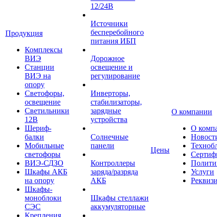
12/24В
Источники
бесперебойного
Продукция
питания ИБП
Комплексы
ВИЭ
Дорожное
Станции
освещение и
ВИЭ на
регулирование
опору
Светофоры,
Инверторы,
освещение
стабилизаторы,
Светильники
зарядные
О компании
12В
устройства
Шериф-
О комп
балки
Солнечные
Новост
Мобильные
панели
Техноб
Цены
светофоры
Сертиф
ВИЭ-СДЗО
Контроллеры
Полити
Шкафы АКБ
заряда/разряда
Услуги
на опору
АКБ
Реквиз
Шкафы-
моноблоки
Шкафы стеллажи
СЭС
аккумуляторные
Крепления