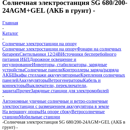
Солнечная электростанция SG 680/200-
24AGM+GEL (АКБ в грунт) -
Главная
-
Каталог
-
Солнечные электростанции на опору
Солнечные электростанции на опору
Фонари на солнечных
батареях
Светильники 12/24В
Источники бесперебойного
питания ИБП
Дорожное освещение и
регулирование
Инверторы, стабилизаторы, зарядные
устройства
Солнечные панели
Контроллеры заряда/разряда
АКБ
Шкафы стеллажи аккумуляторные
Крепления солнечных
панелей
Аккумуляторы
Ветрогенераторы
Кабель и
коннекторы
Выключатели, переключатели,
защита
Прочее
Зарядные станции для электромобилей
-
Автономные уличные солнечные и ветро-солнечные
электростанции с размещением аккумулятора в земле
На вершину опоры
На опоре сбоку
Ветросолнечные
станции
Мобильные станции
-
Солнечная электростанция SG 680/200-24AGM+GEL (АКБ в
грунт) -