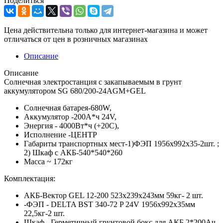
Поделиться
Цена действительна только для интернет-магазина и может
отличаться от цен в розничных магазинах
Описание
Описание
Солнечная электростанция с закапываемым в грунт
аккумулятором SG 680/200-24AGM+GEL
Солнечная батарея-680W,
Аккумулятор -200А*ч 24V,
Энергия - 4000Вт*ч (+20С),
Исполнение -ЦЕНТР
Габариты транспортных мест-1)ФЭП 1956x992x35-2шт. ;
2) Шкаф с АКБ-540*540*260
Масса ~ 172кг
Комплектация:
АКБ-Вектор GEL 12-200 523x239x243мм 59кг- 2 шт.
-ФЭП - DELTA BST 340-72 P 24V 1956x992x35мм
22,5кг-2 шт.
Шкаф - Герметичный грунтовой бокс для АКБ 2*200Ач