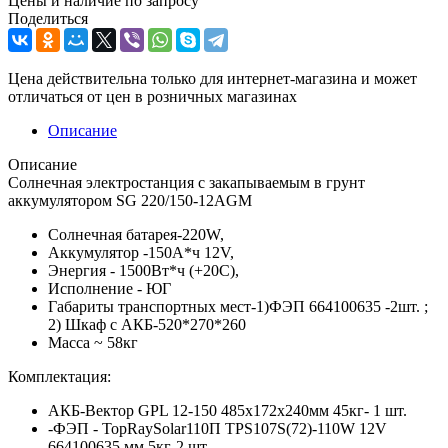
Цены и наличие по запросу
Поделиться
Цена действительна только для интернет-магазина и может
отличаться от цен в розничных магазинах
Описание
Описание
Солнечная электростанция с закапываемым в грунт
аккумулятором SG 220/150-12AGM
Солнечная батарея-220W,
Аккумулятор -150А*ч 12V,
Энергия - 1500Вт*ч (+20С),
Исполнение - ЮГ
Габариты транспортных мест-1)ФЭП 664100635 -2шт. ;
2) Шкаф с АКБ-520*270*260
Масса ~ 58кг
Комплектация:
АКБ-Вектор GPL 12-150 485x172x240мм 45кг- 1 шт.
-ФЭП - TopRaySolar110П TPS107S(72)-110W 12V
664100635 мм 5кг-2 шт.