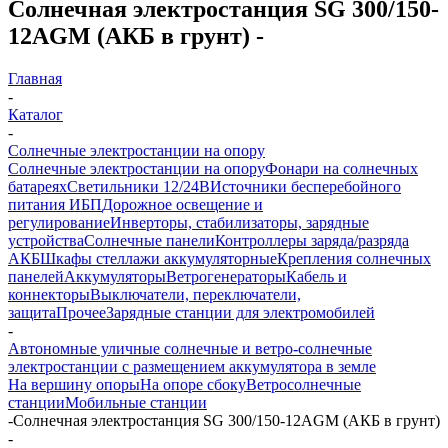
Солнечная электростанция SG 300/150-
12AGM (АКБ в грунт) -
Главная
-
Каталог
-
Солнечные электростанции на опору
Солнечные электростанции на опору
Фонари на солнечных
батареях
Светильники 12/24В
Источники бесперебойного
питания ИБП
Дорожное освещение и
регулирование
Инверторы, стабилизаторы, зарядные
устройства
Солнечные панели
Контроллеры заряда/разряда
АКБ
Шкафы стеллажи аккумуляторные
Крепления солнечных
панелей
Аккумуляторы
Ветрогенераторы
Кабель и
коннекторы
Выключатели, переключатели,
защита
Прочее
Зарядные станции для электромобилей
-
Автономные уличные солнечные и ветро-солнечные
электростанции с размещением аккумулятора в земле
На вершину опоры
На опоре сбоку
Ветросолнечные
станции
Мобильные станции
-
Солнечная электростанция SG 300/150-12AGM (АКБ в грунт)
-