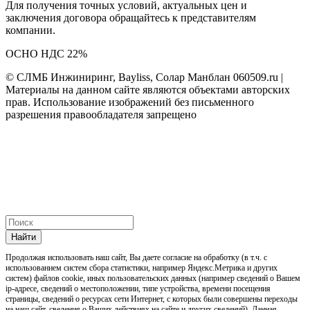
Для получения точных условий, актуальных цен и
заключения договора обращайтесь к представителям
компании.
ОСНО НДС 22%
© СЛМБ Инжиниринг, Bayliss, Солар Манблан 060509.ru |
Материалы на данном сайте являются объектами авторских
прав. Использование изображений без письменного
разрешения правообладателя запрещено
Найти
Продолжая использовать наш cайт, Вы даете согласие на обработку (в т.ч. с
использованием систем сбора статистики, например Яндекс.Метрика и других
систем) файлов cookie, иных пользовательских данных (например сведений о Вашем
ip-адресе, сведений о местоположении, типе устройства, времени посещения
страницы, сведений о ресурсах сети Интернет, с которых были совершены переходы
на наш сайт, сведения о Ваших действиях на сайте и других сведений). Данная