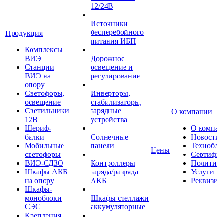
12/24В
Источники
бесперебойного
Продукция
питания ИБП
Комплексы
ВИЭ
Дорожное
Станции
освещение и
ВИЭ на
регулирование
опору
Светофоры,
Инверторы,
освещение
стабилизаторы,
Светильники
зарядные
О компании
12В
устройства
Шериф-
О комп
балки
Солнечные
Новост
Мобильные
панели
Техноб
Цены
светофоры
Сертиф
ВИЭ-СДЗО
Контроллеры
Полити
Шкафы АКБ
заряда/разряда
Услуги
на опору
АКБ
Реквиз
Шкафы-
моноблоки
Шкафы стеллажи
СЭС
аккумуляторные
Крепления