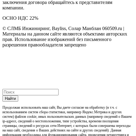
заключения договора обращайтесь к представителям
компании.
ОСНО НДС 22%
© СЛМБ Инжиниринг, Bayliss, Солар Манблан 060509.ru |
Материалы на данном сайте являются объектами авторских
прав. Использование изображений без письменного
разрешения правообладателя запрещено
Найти
Продолжая использовать наш cайт, Вы даете согласие на обработку (в т.ч. с
использованием систем сбора статистики, например Яндекс.Метрика и других
систем) файлов cookie, иных пользовательских данных (например сведений о Вашем
ip-адресе, сведений о местоположении, типе устройства, времени посещения
страницы, сведений о ресурсах сети Интернет, с которых были совершены переходы
на наш сайт, сведения о Ваших действиях на сайте и других сведений). Данная
информация необходима для функционирования сайта, проведения ретаргетинга и