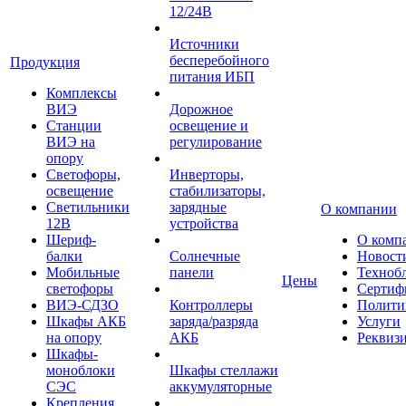
12/24В
Источники
бесперебойного
Продукция
питания ИБП
Комплексы
ВИЭ
Дорожное
Станции
освещение и
ВИЭ на
регулирование
опору
Светофоры,
Инверторы,
освещение
стабилизаторы,
Светильники
зарядные
О компании
12В
устройства
Шериф-
О комп
балки
Солнечные
Новост
Мобильные
панели
Техноб
Цены
светофоры
Сертиф
ВИЭ-СДЗО
Контроллеры
Полити
Шкафы АКБ
заряда/разряда
Услуги
на опору
АКБ
Реквиз
Шкафы-
моноблоки
Шкафы стеллажи
СЭС
аккумуляторные
Крепления