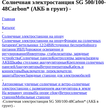
Солнечная электростанция SG 500/100-
48Carbon* (АКБ в грунт) -
Главная
-
Каталог
-
Солнечные электростанции на опору
Солнечные электростанции на опору
Фонари на солнечных
батареях
Светильники 12/24В
Источники бесперебойного
питания ИБП
Дорожное освещение и
регулирование
Инверторы, стабилизаторы, зарядные
устройства
Солнечные панели
Контроллеры заряда/разряда
АКБ
Шкафы стеллажи аккумуляторные
Крепления солнечных
панелей
Аккумуляторы
Ветрогенераторы
Кабель и
коннекторы
Выключатели, переключатели,
защита
Прочее
Зарядные станции для электромобилей
-
Автономные уличные солнечные и ветро-солнечные
электростанции с размещением аккумулятора в земле
На вершину опоры
На опоре сбоку
Ветросолнечные
станции
Мобильные станции
-
Солнечная электростанция SG 500/100-48Carbon* (АКБ в
грунт) -