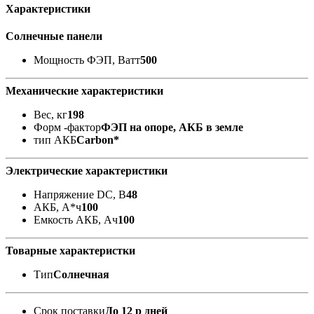
Характеристики
Солнечные панели
Мощность ФЭП, Ватт
500
Механические характеристики
Вес, кг
198
Форм -фактор
ФЭП на опоре, АКБ в земле
тип АКБ
Carbon*
Электрические характеристики
Напряжение DC, В
48
АКБ, А*ч
100
Емкость АКБ, Ач
100
Товарные характеристки
Тип
Солнечная
Срок поставки
До 12 р дней