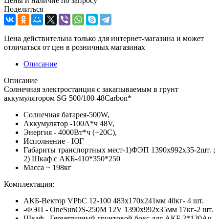
Цены и наличие по запросу
Поделиться
Цена действительна только для интернет-магазина и может
отличаться от цен в розничных магазинах
Описание
Описание
Солнечная электростанция с закапываемым в грунт
аккумулятором SG 500/100-48Carbon*
Солнечная батарея-500W,
Аккумулятор -100А*ч 48V,
Энергия - 4000Вт*ч (+20С),
Исполнение - ЮГ
Габариты транспортных мест-1)ФЭП 1390x992x35-2шт. ;
2) Шкаф с АКБ-410*350*250
Масса ~ 198кг
Комплектация:
АКБ-Вектор VPbC 12-100 483x170x241мм 40кг- 4 шт.
-ФЭП - OneSunOS-250M 12V 1390x992x35мм 17кг-2 шт.
Шкаф - Герметичный грунтовой бокс для АКБ 2*120Ач