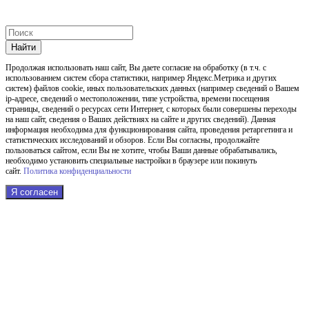
Найти
Продолжая использовать наш cайт, Вы даете согласие на обработку (в т.ч. с
использованием систем сбора статистики, например Яндекс.Метрика и других
систем) файлов cookie, иных пользовательских данных (например сведений о Вашем
ip-адресе, сведений о местоположении, типе устройства, времени посещения
страницы, сведений о ресурсах сети Интернет, с которых были совершены переходы
на наш сайт, сведения о Ваших действиях на сайте и других сведений). Данная
информация необходима для функционирования сайта, проведения ретаргетинга и
статистических исследований и обзоров. Если Вы согласны, продолжайте
пользоваться сайтом, если Вы не хотите, чтобы Ваши данные обрабатывались,
необходимо установить специальные настройки в браузере или покинуть
сайт.
Политика конфиденциальности
Я согласен