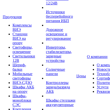
12/24В
Источники
бесперебойного
Продукция
питания ИБП
Комплексы
ВИЭ
Дорожное
Станции
освещение и
ВИЭ на
регулирование
опору
Светофоры,
Инверторы,
освещение
стабилизаторы,
Светильники
зарядные
О компании
12В
устройства
Шериф-
О комп
балки
Солнечные
Новост
Мобильные
панели
Техноб
Цены
светофоры
Сертиф
ВИЭ-СДЗО
Контроллеры
Полити
Шкафы АКБ
заряда/разряда
Услуги
на опору
АКБ
Реквиз
Шкафы-
моноблоки
Шкафы стеллажи
СЭС
аккумуляторные
Крепления