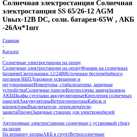
Солнечная электростанция Солнечная
электростанция SS 65/26-12 AGM
Uвых-12В DC, солн. батарея-65W , АКБ
-26Aч*1шт
Главная
-
Каталог
-
Солнечные электростанции на опору
Солнечные электростанции на опору
Фонари на солнечных
батареях
Светильники 12/24В
Источники бесперебойного
питания ИБП
Дорожное освещение и
регулирование
Инверторы, стабилизаторы, зарядные
устройства
Солнечные панели
Контроллеры заряда/разряда
АКБ
Шкафы стеллажи аккумуляторные
Крепления солнечных
панелей
Аккумуляторы
Ветрогенераторы
Кабель и
коннекторы
Выключатели, переключатели,
защита
Прочее
Зарядные станции для электромобилей
-
Автономные электростанции солнечные с установкой сбоку
на опоре
На вершину опоры
АКБ в грунт
Ветросолнечные