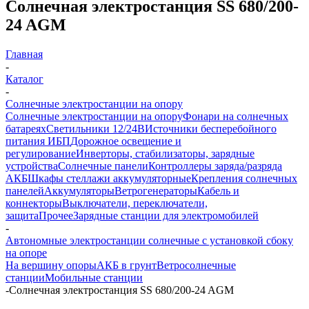
Солнечная электростанция SS 680/200-
24 AGM
Главная
-
Каталог
-
Солнечные электростанции на опору
Солнечные электростанции на опору
Фонари на солнечных
батареях
Светильники 12/24В
Источники бесперебойного
питания ИБП
Дорожное освещение и
регулирование
Инверторы, стабилизаторы, зарядные
устройства
Солнечные панели
Контроллеры заряда/разряда
АКБ
Шкафы стеллажи аккумуляторные
Крепления солнечных
панелей
Аккумуляторы
Ветрогенераторы
Кабель и
коннекторы
Выключатели, переключатели,
защита
Прочее
Зарядные станции для электромобилей
-
Автономные электростанции солнечные с установкой сбоку
на опоре
На вершину опоры
АКБ в грунт
Ветросолнечные
станции
Мобильные станции
-
Солнечная электростанция SS 680/200-24 AGM