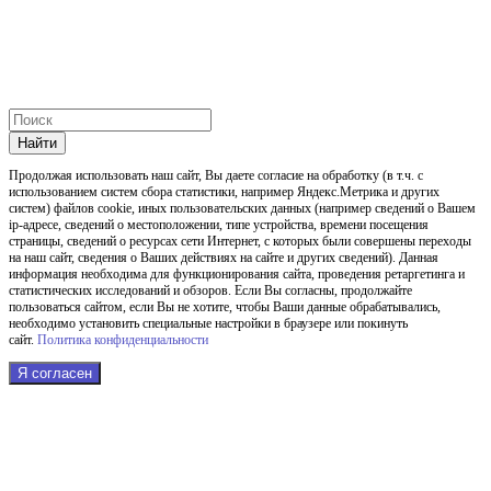
Найти
Продолжая использовать наш cайт, Вы даете согласие на обработку (в т.ч. с
использованием систем сбора статистики, например Яндекс.Метрика и других
систем) файлов cookie, иных пользовательских данных (например сведений о Вашем
ip-адресе, сведений о местоположении, типе устройства, времени посещения
страницы, сведений о ресурсах сети Интернет, с которых были совершены переходы
на наш сайт, сведения о Ваших действиях на сайте и других сведений). Данная
информация необходима для функционирования сайта, проведения ретаргетинга и
статистических исследований и обзоров. Если Вы согласны, продолжайте
пользоваться сайтом, если Вы не хотите, чтобы Ваши данные обрабатывались,
необходимо установить специальные настройки в браузере или покинуть
сайт.
Политика конфиденциальности
Я согласен