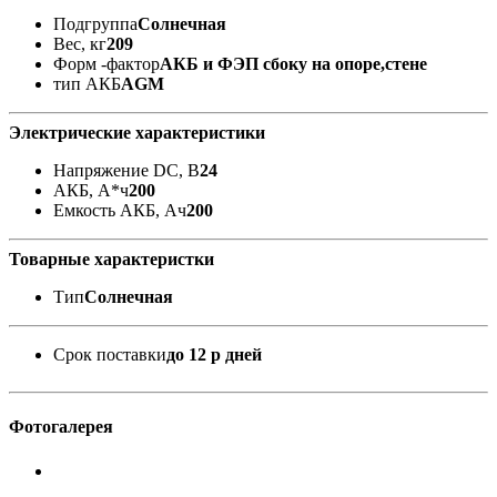
Подгруппа
Солнечная
Вес, кг
209
Форм -фактор
АКБ и ФЭП сбоку на опоре,стене
тип АКБ
AGM
Электрические характеристики
Напряжение DC, В
24
АКБ, А*ч
200
Емкость АКБ, Ач
200
Товарные характеристки
Тип
Солнечная
Срок поставки
до 12 р дней
Фотогалерея