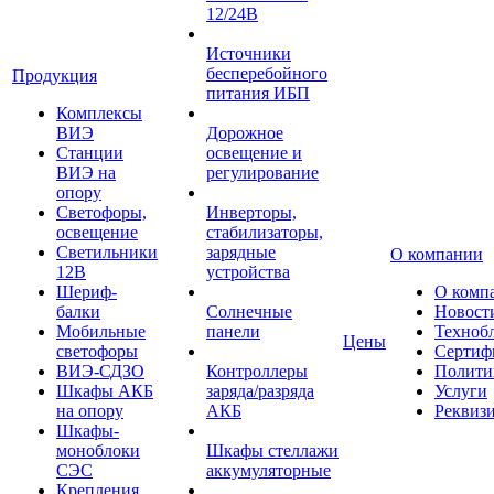
12/24В
Источники
бесперебойного
Продукция
питания ИБП
Комплексы
ВИЭ
Дорожное
Станции
освещение и
ВИЭ на
регулирование
опору
Светофоры,
Инверторы,
освещение
стабилизаторы,
Светильники
зарядные
О компании
12В
устройства
Шериф-
О комп
балки
Солнечные
Новост
Мобильные
панели
Техноб
Цены
светофоры
Сертиф
ВИЭ-СДЗО
Контроллеры
Полити
Шкафы АКБ
заряда/разряда
Услуги
на опору
АКБ
Реквиз
Шкафы-
моноблоки
Шкафы стеллажи
СЭС
аккумуляторные
Крепления