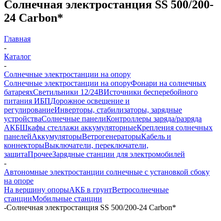
Солнечная электростанция SS 500/200-
24 Carbon*
Главная
-
Каталог
-
Солнечные электростанции на опору
Солнечные электростанции на опору
Фонари на солнечных
батареях
Светильники 12/24В
Источники бесперебойного
питания ИБП
Дорожное освещение и
регулирование
Инверторы, стабилизаторы, зарядные
устройства
Солнечные панели
Контроллеры заряда/разряда
АКБ
Шкафы стеллажи аккумуляторные
Крепления солнечных
панелей
Аккумуляторы
Ветрогенераторы
Кабель и
коннекторы
Выключатели, переключатели,
защита
Прочее
Зарядные станции для электромобилей
-
Автономные электростанции солнечные с установкой сбоку
на опоре
На вершину опоры
АКБ в грунт
Ветросолнечные
станции
Мобильные станции
-
Солнечная электростанция SS 500/200-24 Carbon*