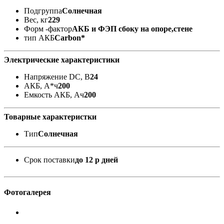
Подгруппа
Солнечная
Вес, кг
229
Форм -фактор
АКБ и ФЭП сбоку на опоре,стене
тип АКБ
Carbon*
Электрические характеристики
Напряжение DC, В
24
АКБ, А*ч
200
Емкость АКБ, Ач
200
Товарные характеристки
Тип
Солнечная
Срок поставки
до 12 р дней
Фотогалерея