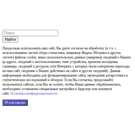
Найти
Продолжая использовать наш cайт, Вы даете согласие на обработку (в т.ч. с
использованием систем сбора статистики, например Яндекс.Метрика и других
систем) файлов cookie, иных пользовательских данных (например сведений о Вашем
ip-адресе, сведений о местоположении, типе устройства, времени посещения
страницы, сведений о ресурсах сети Интернет, с которых были совершены переходы
на наш сайт, сведения о Ваших действиях на сайте и других сведений). Данная
информация необходима для функционирования сайта, проведения ретаргетинга и
статистических исследований и обзоров. Если Вы согласны, продолжайте
пользоваться сайтом, если Вы не хотите, чтобы Ваши данные обрабатывались,
необходимо установить специальные настройки в браузере или покинуть
сайт.
Политика конфиденциальности
Я согласен