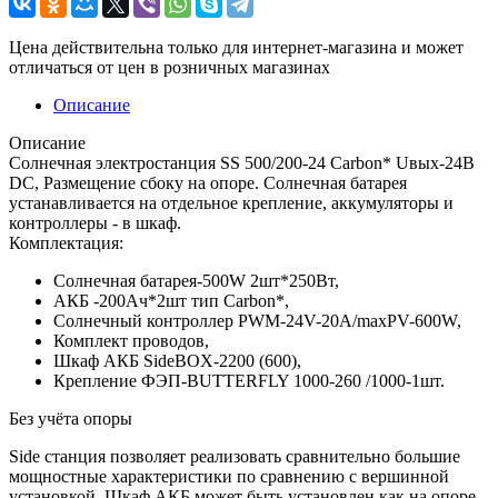
Цена действительна только для интернет-магазина и может
отличаться от цен в розничных магазинах
Описание
Описание
Солнечная электростанция SS 500/200-24 Carbon* Uвых-24В
DC, Размещение сбоку на опоре. Солнечная батарея
устанавливается на отдельное крепление, аккумуляторы и
контроллеры - в шкаф.
Комплектация:
Солнечная батарея-500W 2шт*250Вт,
АКБ -200Aч*2шт тип Carbon*,
Солнечный контроллер PWM-24V-20A/maxPV-600W,
Комплект проводов,
Шкаф АКБ SideBOX-2200 (600),
Крепление ФЭП-BUTTERFLY 1000-260 /1000-1шт.
Без учёта опоры
Side станция позволяет реализовать сравнительно большие
мощностные характеристики по сравнению с вершинной
установкой. Шкаф АКБ может быть установлен как на опоре,