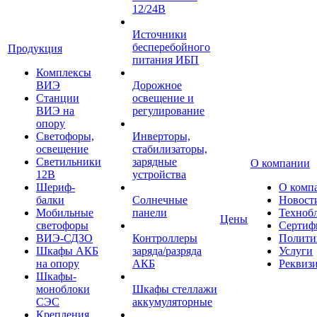
12/24В
Источники
бесперебойного
Продукция
питания ИБП
Комплексы
ВИЭ
Дорожное
Станции
освещение и
ВИЭ на
регулирование
опору
Светофоры,
Инверторы,
освещение
стабилизаторы,
Светильники
зарядные
О компании
12В
устройства
Шериф-
О комп
балки
Солнечные
Новост
Мобильные
панели
Техноб
Цены
светофоры
Сертиф
ВИЭ-СДЗО
Контроллеры
Полити
Шкафы АКБ
заряда/разряда
Услуги
на опору
АКБ
Реквиз
Шкафы-
моноблоки
Шкафы стеллажи
СЭС
аккумуляторные
Крепления