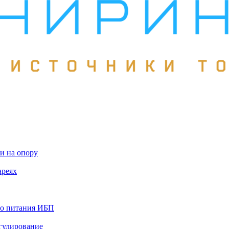
и на опору
ареях
го питания ИБП
гулирование