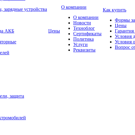
О компании
, зарядные устройства
Как купить
О компании
Формы за
Новости
Цены
Техноблог
яда АКБ
Цены
Гарантия 
Сертификаты
Условия 
Политика
яторные
Условия 
Услуги
Вопрос о
Реквизиты
елей
ели, защита
ектромобилей