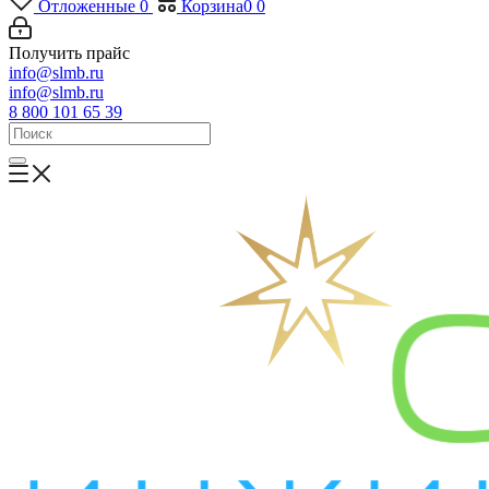
Отложенные
0
Корзина
0
0
Получить прайс
info@slmb.ru
info@slmb.ru
8 800 101 65 39