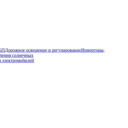
ИБП
Дорожное освещение и регулирование
Инверторы,
ления солнечных
я электромобилей