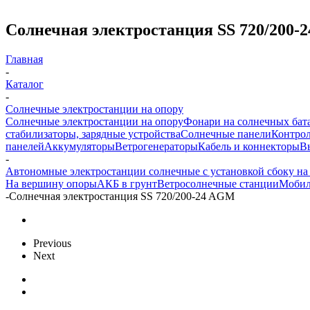
Солнечная электростанция SS 720/200-
Главная
-
Каталог
-
Солнечные электростанции на опору
Солнечные электростанции на опору
Фонари на солнечных бат
стабилизаторы, зарядные устройства
Солнечные панели
Контрол
панелей
Аккумуляторы
Ветрогенераторы
Кабель и коннекторы
В
-
Автономные электростанции солнечные с установкой сбоку на
На вершину опоры
АКБ в грунт
Ветросолнечные станции
Мобил
-
Солнечная электростанция SS 720/200-24 AGM
Previous
Next