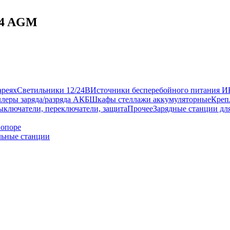
24 AGM
ареях
Светильники 12/24В
Источники бесперебойного питания 
леры заряда/разряда АКБ
Шкафы стеллажи аккумуляторные
Креп
ыключатели, переключатели, защита
Прочее
Зарядные станции дл
 опоре
ьные станции