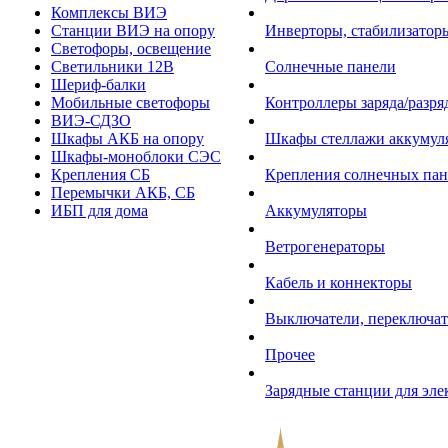
Комплексы ВИЭ
Станции ВИЭ на опору
Инверторы, стабилизаторы
Светофоры, освещение
Светильники 12В
Солнечные панели
Шериф-балки
Мобильные светофоры
Контроллеры заряда/разр
ВИЭ-СДЗО
Шкафы АКБ на опору
Шкафы стеллажи аккумул
Шкафы-моноблоки СЭС
Крепления СБ
Крепления солнечных пан
Перемычки АКБ, СБ
ИБП для дома
Аккумуляторы
Ветрогенераторы
Кабель и коннекторы
Выключатели, переключат
Прочее
Зарядные станции для эл