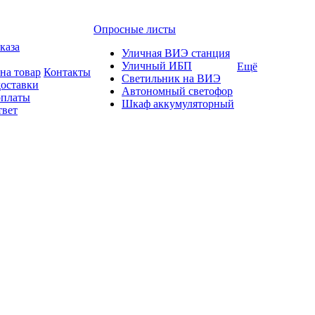
Опросные листы
каза
Уличная ВИЭ станция
Уличный ИБП
Ещё
на товар
Контакты
Светильник на ВИЭ
доставки
Автономный светофор
оплаты
Шкаф аккумуляторный
твет