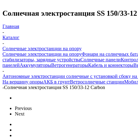
Солнечная электростанция SS 150/33-12
Главная
-
Каталог
-
Солнечные электростанции на опору
Солнечные электростанции на опору
Фонари на солнечных бат
стабилизаторы, зарядные устройства
Солнечные панели
Контрол
панелей
Аккумуляторы
Ветрогенераторы
Кабель и коннекторы
В
-
Автономные электростанции солнечные с установкой сбоку на
На вершину опоры
АКБ в грунт
Ветросолнечные станции
Мобил
-
Солнечная электростанция SS 150/33-12 Carbon
Previous
Next