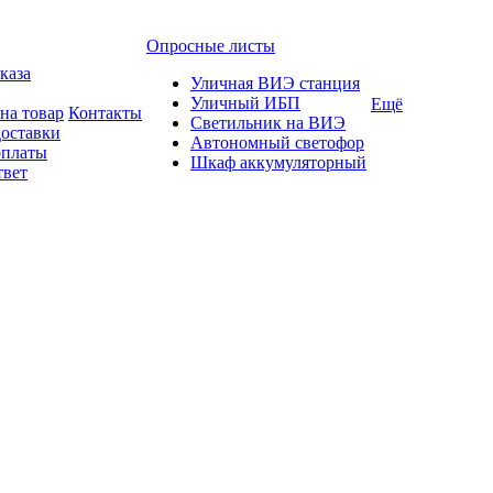
Опросные листы
каза
Уличная ВИЭ станция
Уличный ИБП
Ещё
на товар
Контакты
Светильник на ВИЭ
доставки
Автономный светофор
оплаты
Шкаф аккумуляторный
твет