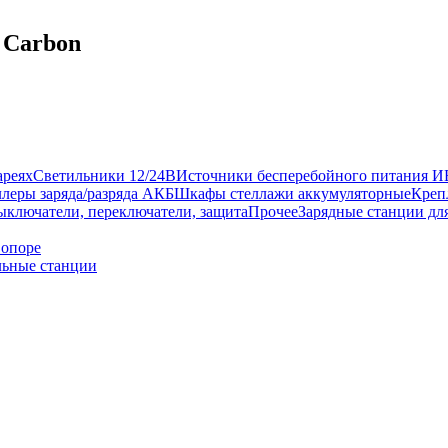
 Carbon
ареях
Светильники 12/24В
Источники бесперебойного питания 
леры заряда/разряда АКБ
Шкафы стеллажи аккумуляторные
Креп
ыключатели, переключатели, защита
Прочее
Зарядные станции дл
 опоре
ьные станции