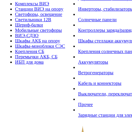
Комплексы ВИЭ
Станции ВИЭ на опору
Инверторы, стабилизаторы
Светофоры, освещение
Светильники 12В
Солнечные панели
Шериф-балки
Мобильные светофоры
Контроллеры заряда/разр
ВИЭ-СДЗО
Шкафы АКБ на опору
Шкафы стеллажи аккумул
Шкафы-моноблоки СЭС
Крепления СБ
Крепления солнечных пан
Перемычки АКБ, СБ
ИБП для дома
Аккумуляторы
Ветрогенераторы
Кабель и коннекторы
Выключатели, переключат
Прочее
Зарядные станции для эл