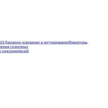
ИБП
Дорожное освещение и регулирование
Инверторы,
ления солнечных
я электромобилей