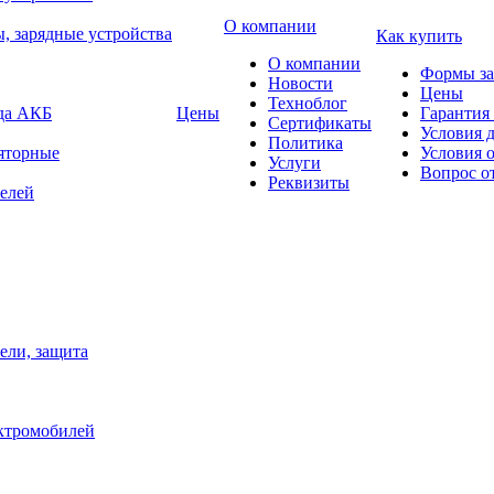
О компании
, зарядные устройства
Как купить
О компании
Формы за
Новости
Цены
Техноблог
яда АКБ
Цены
Гарантия 
Сертификаты
Условия 
Политика
яторные
Условия 
Услуги
Вопрос о
Реквизиты
елей
ели, защита
ектромобилей