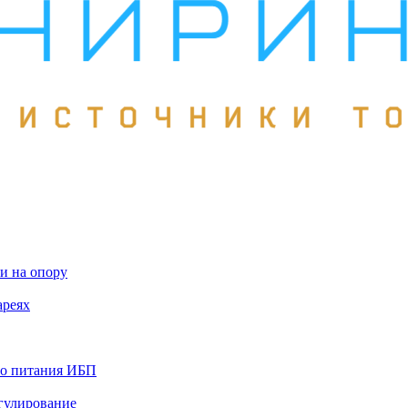
и на опору
ареях
го питания ИБП
гулирование