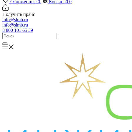
Отложенные
0
Корзина
0
0
Получить прайс
info@slmb.ru
info@slmb.ru
8 800 101 65 39