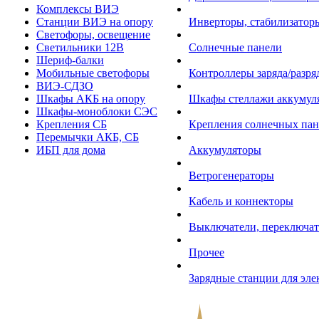
Комплексы ВИЭ
Станции ВИЭ на опору
Инверторы, стабилизаторы
Светофоры, освещение
Светильники 12В
Солнечные панели
Шериф-балки
Мобильные светофоры
Контроллеры заряда/разр
ВИЭ-СДЗО
Шкафы АКБ на опору
Шкафы стеллажи аккумул
Шкафы-моноблоки СЭС
Крепления СБ
Крепления солнечных пан
Перемычки АКБ, СБ
ИБП для дома
Аккумуляторы
Ветрогенераторы
Кабель и коннекторы
Выключатели, переключат
Прочее
Зарядные станции для эл