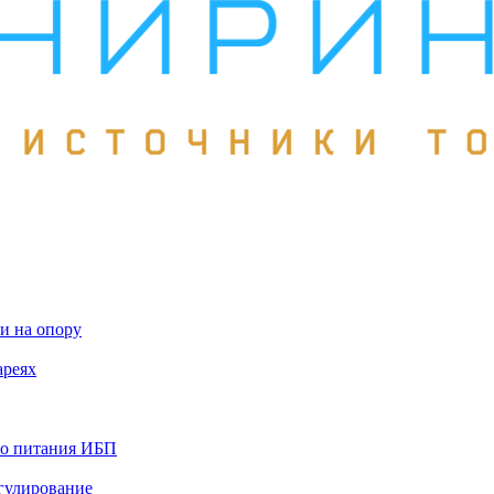
и на опору
ареях
го питания ИБП
гулирование