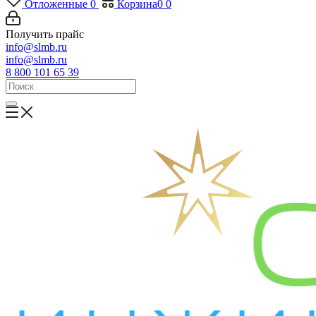
Отложенные
0
Корзина
0
0
Получить прайс
info@slmb.ru
info@slmb.ru
8 800 101 65 39