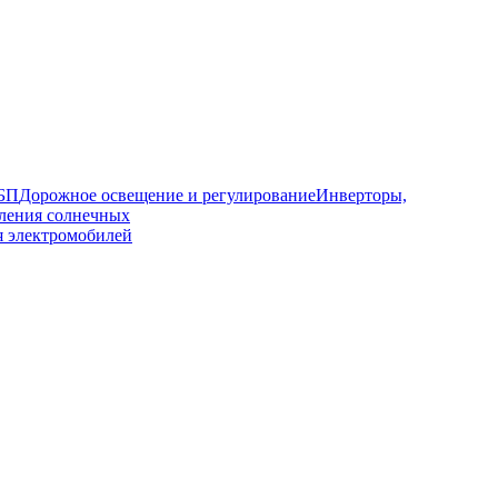
ИБП
Дорожное освещение и регулирование
Инверторы,
ления солнечных
я электромобилей