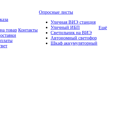
Опросные листы
каза
Уличная ВИЭ станция
Уличный ИБП
Ещё
на товар
Контакты
Светильник на ВИЭ
доставки
Автономный светофор
оплаты
Шкаф аккумуляторный
твет