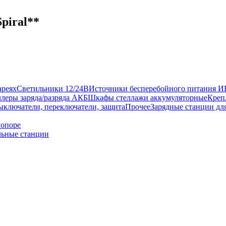
piral**
ареях
Светильники 12/24В
Источники бесперебойного питания 
леры заряда/разряда АКБ
Шкафы стеллажи аккумуляторные
Креп
ыключатели, переключатели, защита
Прочее
Зарядные станции дл
 опоре
ьные станции