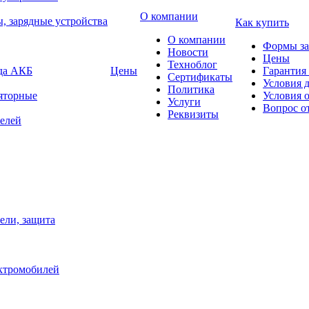
О компании
, зарядные устройства
Как купить
О компании
Формы за
Новости
Цены
Техноблог
яда АКБ
Цены
Гарантия 
Сертификаты
Условия 
Политика
яторные
Условия 
Услуги
Вопрос о
Реквизиты
елей
ели, защита
ектромобилей