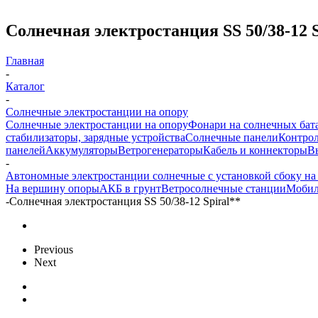
Солнечная электростанция SS 50/38-12 S
Главная
-
Каталог
-
Солнечные электростанции на опору
Солнечные электростанции на опору
Фонари на солнечных бат
стабилизаторы, зарядные устройства
Солнечные панели
Контрол
панелей
Аккумуляторы
Ветрогенераторы
Кабель и коннекторы
В
-
Автономные электростанции солнечные с установкой сбоку на
На вершину опоры
АКБ в грунт
Ветросолнечные станции
Мобил
-
Солнечная электростанция SS 50/38-12 Spiral**
Previous
Next