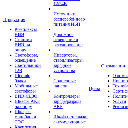
12/24В
Источники
бесперебойного
Продукция
питания ИБП
Комплексы
ВИЭ
Дорожное
Станции
освещение и
ВИЭ на
регулирование
опору
Светофоры,
Инверторы,
освещение
стабилизаторы,
Светильники
зарядные
О компании
12В
устройства
Шериф-
О комп
балки
Солнечные
Новост
Мобильные
панели
Техноб
Цены
светофоры
Сертиф
ВИЭ-СДЗО
Контроллеры
Полити
Шкафы АКБ
заряда/разряда
Услуги
на опору
АКБ
Реквиз
Шкафы-
моноблоки
Шкафы стеллажи
СЭС
аккумуляторные
Крепления