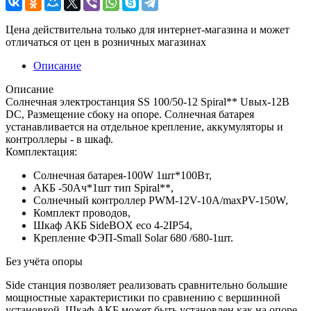
Цена действительна только для интернет-магазина и может
отличаться от цен в розничных магазинах
Описание
Описание
Солнечная электростанция SS 100/50-12 Spiral** Uвых-12В
DC, Размещение сбоку на опоре. Солнечная батарея
устанавливается на отдельное крепление, аккумуляторы и
контроллеры - в шкаф.
Комплектация:
Солнечная батарея-100W 1шт*100Вт,
АКБ -50Aч*1шт тип Spiral**,
Солнечный контроллер PWM-12V-10A/maxPV-150W,
Комплект проводов,
Шкаф АКБ SideBOX eco 4-2IP54,
Крепление ФЭП-Small Solar 680 /680-1шт.
Без учёта опоры
Side станция позволяет реализовать сравнительно большие
мощностные характеристики по сравнению с вершинной
установкой. Шкаф АКБ может быть установлен как на опоре,