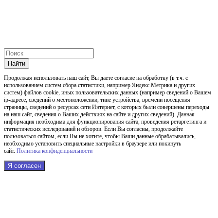
Найти
Продолжая использовать наш cайт, Вы даете согласие на обработку (в т.ч. с
использованием систем сбора статистики, например Яндекс.Метрика и других
систем) файлов cookie, иных пользовательских данных (например сведений о Вашем
ip-адресе, сведений о местоположении, типе устройства, времени посещения
страницы, сведений о ресурсах сети Интернет, с которых были совершены переходы
на наш сайт, сведения о Ваших действиях на сайте и других сведений). Данная
информация необходима для функционирования сайта, проведения ретаргетинга и
статистических исследований и обзоров. Если Вы согласны, продолжайте
пользоваться сайтом, если Вы не хотите, чтобы Ваши данные обрабатывались,
необходимо установить специальные настройки в браузере или покинуть
сайт.
Политика конфиденциальности
Я согласен