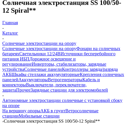
Солнечная электростанция SS 100/50-
12 Spiral**
Главная
-
Каталог
-
Солнечные электростанции на опору
Солнечные электростанции на опору
Фонари на солнечных
батареях
Светильники 12/24В
Источники бесперебойного
питания ИБП
Дорожное освещение и
регулирование
Инверторы, стабилизаторы, зарядные
устройства
Солнечные панели
Контроллеры заряда/разряда
АКБ
Шкафы стеллажи аккумуляторные
Крепления солнечных
панелей
Аккумуляторы
Ветрогенераторы
Кабель и
коннекторы
Выключатели, переключатели,
защита
Прочее
Зарядные станции для электромобилей
-
Автономные электростанции солнечные с установкой сбоку
на опоре
На вершину опоры
АКБ в грунт
Ветросолнечные
станции
Мобильные станции
-
Солнечная электростанция SS 100/50-12 Spiral**