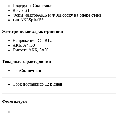
Подгруппа
Солнечная
Вес, кг
21
Форм -фактор
АКБ и ФЭП сбоку на опоре,стене
тип АКБ
Spiral**
Электрические характеристики
Напряжение DC, В
12
АКБ, А*ч
50
Емкость АКБ, Ач
50
Товарные характеристки
Тип
Солнечная
Срок поставки
до 12 р дней
Фотогалерея