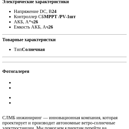
Электрические характеристики
Напряжение DC, В
24
Контроллер СБ
MPPT /PV-1шт
АКБ, А*ч
26
Емкость АКБ, Ач
26
Товарные характеристки
Тип
Солнечная
Фотогалерея
СЛМБ инжиниринг — инновационная компания, которая
проектирует и производит автономные ветро‑солнечные
электростанции. Мы помогаем клиентам перейти на