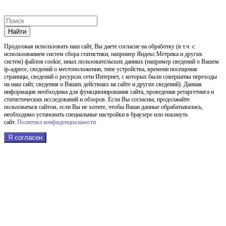
Найти
Продолжая использовать наш cайт, Вы даете согласие на обработку (в т.ч. с
использованием систем сбора статистики, например Яндекс.Метрика и других
систем) файлов cookie, иных пользовательских данных (например сведений о Вашем
ip-адресе, сведений о местоположении, типе устройства, времени посещения
страницы, сведений о ресурсах сети Интернет, с которых были совершены переходы
на наш сайт, сведения о Ваших действиях на сайте и других сведений). Данная
информация необходима для функционирования сайта, проведения ретаргетинга и
статистических исследований и обзоров. Если Вы согласны, продолжайте
пользоваться сайтом, если Вы не хотите, чтобы Ваши данные обрабатывались,
необходимо установить специальные настройки в браузере или покинуть
сайт.
Политика конфиденциальности
Я согласен