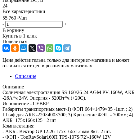
Напряжение DC, В
24
Все характеристики
55 760
₽
/шт
-
+
В корзину
Купить в 1 клик
Поделиться
Цена действительна только для интернет-магазина и может
отличаться от цен в розничных магазинах
Описание
Описание
Солнечная электростанция SS 160/26-24 AGM PV-160W, АКБ
-26А*ч 24V, Энергия - 520Вт*ч (+20С),
Исполнение - СЕВЕР
Габариты транспортных мест-1) ФЭП 664×1479×35 -1шт. ; 2)
Шкаф для АКБ -220×400×300; 3) Крепление ФЭП - 700мм; 4)
АКБ -175x166x125 - 2 шт
Комплектация:
- АКБ - Вектор GP 12-26 175x166x125мм 8кг- 2 шт.
- ФЭП - TopRaySolar160П TPS-107S(72)-160W 12V