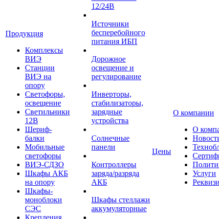
12/24В
Источники
бесперебойного
Продукция
питания ИБП
Комплексы
ВИЭ
Дорожное
Станции
освещение и
ВИЭ на
регулирование
опору
Светофоры,
Инверторы,
освещение
стабилизаторы,
Светильники
зарядные
О компании
12В
устройства
Шериф-
О комп
балки
Солнечные
Новост
Мобильные
панели
Техноб
Цены
светофоры
Сертиф
ВИЭ-СДЗО
Контроллеры
Полити
Шкафы АКБ
заряда/разряда
Услуги
на опору
АКБ
Реквиз
Шкафы-
моноблоки
Шкафы стеллажи
СЭС
аккумуляторные
Крепления