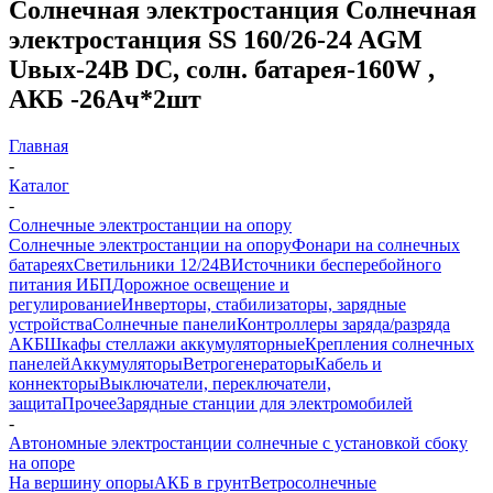
Солнечная электростанция Солнечная
электростанция SS 160/26-24 AGM
Uвых-24В DC, солн. батарея-160W ,
АКБ -26Aч*2шт
Главная
-
Каталог
-
Солнечные электростанции на опору
Солнечные электростанции на опору
Фонари на солнечных
батареях
Светильники 12/24В
Источники бесперебойного
питания ИБП
Дорожное освещение и
регулирование
Инверторы, стабилизаторы, зарядные
устройства
Солнечные панели
Контроллеры заряда/разряда
АКБ
Шкафы стеллажи аккумуляторные
Крепления солнечных
панелей
Аккумуляторы
Ветрогенераторы
Кабель и
коннекторы
Выключатели, переключатели,
защита
Прочее
Зарядные станции для электромобилей
-
Автономные электростанции солнечные с установкой сбоку
на опоре
На вершину опоры
АКБ в грунт
Ветросолнечные