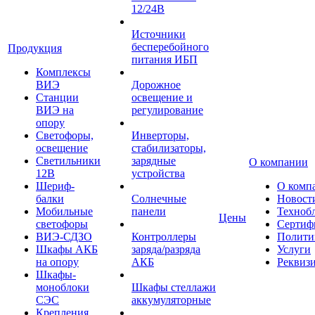
12/24В
Источники
бесперебойного
Продукция
питания ИБП
Комплексы
ВИЭ
Дорожное
Станции
освещение и
ВИЭ на
регулирование
опору
Светофоры,
Инверторы,
освещение
стабилизаторы,
Светильники
зарядные
О компании
12В
устройства
Шериф-
О комп
балки
Солнечные
Новост
Мобильные
панели
Техноб
Цены
светофоры
Сертиф
ВИЭ-СДЗО
Контроллеры
Полити
Шкафы АКБ
заряда/разряда
Услуги
на опору
АКБ
Реквиз
Шкафы-
моноблоки
Шкафы стеллажи
СЭС
аккумуляторные
Крепления