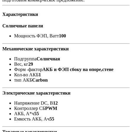
Характеристики
Солнечные панели
Мощность ФЭП, Ватт
100
Механические характеристики
Подгруппа
Солнечная
Вес, кг
29
Форм -фактор
АКБ и ФЭП сбоку на опоре,стене
Кол-во АКБ
1
тип АКБ
Carbon
Электрические характеристики
Напряжение DC, В
12
Контроллер СБ
PWM
АКБ, А*ч
55
Емкость АКБ, Ач
55
Товарные характеристки