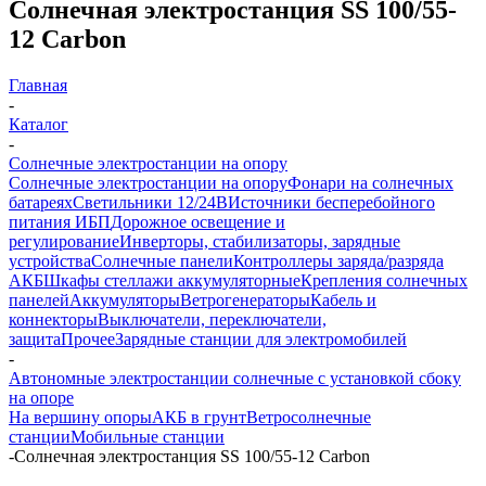
Солнечная электростанция SS 100/55-
12 Carbon
Главная
-
Каталог
-
Солнечные электростанции на опору
Солнечные электростанции на опору
Фонари на солнечных
батареях
Светильники 12/24В
Источники бесперебойного
питания ИБП
Дорожное освещение и
регулирование
Инверторы, стабилизаторы, зарядные
устройства
Солнечные панели
Контроллеры заряда/разряда
АКБ
Шкафы стеллажи аккумуляторные
Крепления солнечных
панелей
Аккумуляторы
Ветрогенераторы
Кабель и
коннекторы
Выключатели, переключатели,
защита
Прочее
Зарядные станции для электромобилей
-
Автономные электростанции солнечные с установкой сбоку
на опоре
На вершину опоры
АКБ в грунт
Ветросолнечные
станции
Мобильные станции
-
Солнечная электростанция SS 100/55-12 Carbon