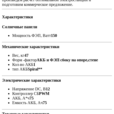
подготовим коммерческое предложение.
Характеристики
Солнечные панели
Мощность ФЭП, Ватт
150
Механические характеристики
Вес, кг
47
Форм -фактор
АКБ и ФЭП сбоку на опоре,стене
Кол-во АКБ
1
тип АКБ
Spiral**
Электрические характеристики
Напряжение DC, В
12
Контроллер СБ
PWM
АКБ, А*ч
75
Емкость АКБ, Ач
75
Товарные характеристки