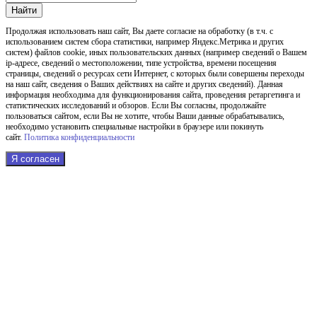
Найти
Продолжая использовать наш cайт, Вы даете согласие на обработку (в т.ч. с
использованием систем сбора статистики, например Яндекс.Метрика и других
систем) файлов cookie, иных пользовательских данных (например сведений о Вашем
ip-адресе, сведений о местоположении, типе устройства, времени посещения
страницы, сведений о ресурсах сети Интернет, с которых были совершены переходы
на наш сайт, сведения о Ваших действиях на сайте и других сведений). Данная
информация необходима для функционирования сайта, проведения ретаргетинга и
статистических исследований и обзоров. Если Вы согласны, продолжайте
пользоваться сайтом, если Вы не хотите, чтобы Ваши данные обрабатывались,
необходимо установить специальные настройки в браузере или покинуть
сайт.
Политика конфиденциальности
Я согласен