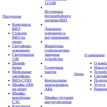
12/24В
Источники
бесперебойного
Продукция
питания ИБП
Комплексы
ВИЭ
Дорожное
Станции
освещение и
ВИЭ на
регулирование
опору
Светофоры,
Инверторы,
освещение
стабилизаторы,
Светильники
зарядные
О компании
12В
устройства
Шериф-
О комп
балки
Солнечные
Новост
Мобильные
панели
Техноб
Цены
светофоры
Сертиф
ВИЭ-СДЗО
Контроллеры
Полити
Шкафы АКБ
заряда/разряда
Услуги
на опору
АКБ
Реквиз
Шкафы-
моноблоки
Шкафы стеллажи
СЭС
аккумуляторные
Крепления