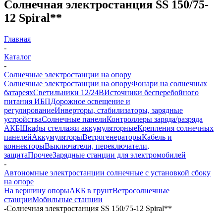
Солнечная электростанция SS 150/75-
12 Spiral**
Главная
-
Каталог
-
Солнечные электростанции на опору
Солнечные электростанции на опору
Фонари на солнечных
батареях
Светильники 12/24В
Источники бесперебойного
питания ИБП
Дорожное освещение и
регулирование
Инверторы, стабилизаторы, зарядные
устройства
Солнечные панели
Контроллеры заряда/разряда
АКБ
Шкафы стеллажи аккумуляторные
Крепления солнечных
панелей
Аккумуляторы
Ветрогенераторы
Кабель и
коннекторы
Выключатели, переключатели,
защита
Прочее
Зарядные станции для электромобилей
-
Автономные электростанции солнечные с установкой сбоку
на опоре
На вершину опоры
АКБ в грунт
Ветросолнечные
станции
Мобильные станции
-
Солнечная электростанция SS 150/75-12 Spiral**