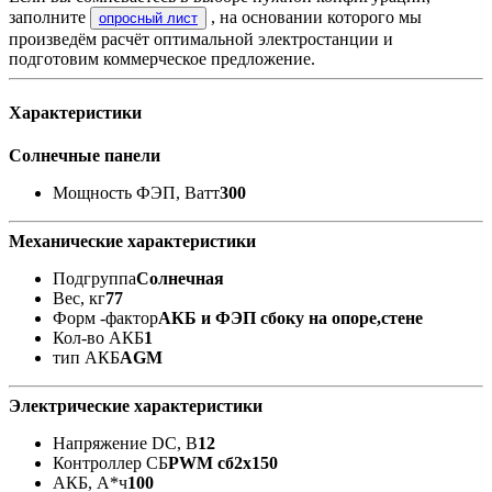
заполните
, на основании которого мы
опросный лист
произведём расчёт оптимальной электростанции и
подготовим коммерческое предложение.
Характеристики
Солнечные панели
Мощность ФЭП, Ватт
300
Механические характеристики
Подгруппа
Солнечная
Вес, кг
77
Форм -фактор
АКБ и ФЭП сбоку на опоре,стене
Кол-во АКБ
1
тип АКБ
AGM
Электрические характеристики
Напряжение DC, В
12
Контроллер СБ
PWM сб2x150
АКБ, А*ч
100