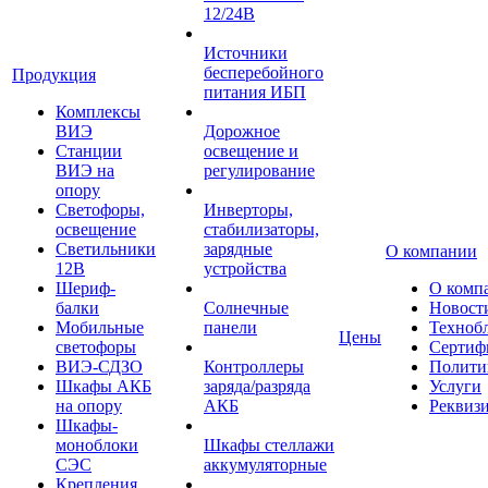
12/24В
Источники
бесперебойного
Продукция
питания ИБП
Комплексы
ВИЭ
Дорожное
Станции
освещение и
ВИЭ на
регулирование
опору
Светофоры,
Инверторы,
освещение
стабилизаторы,
Светильники
зарядные
О компании
12В
устройства
Шериф-
О комп
балки
Солнечные
Новост
Мобильные
панели
Техноб
Цены
светофоры
Сертиф
ВИЭ-СДЗО
Контроллеры
Полити
Шкафы АКБ
заряда/разряда
Услуги
на опору
АКБ
Реквиз
Шкафы-
моноблоки
Шкафы стеллажи
СЭС
аккумуляторные
Крепления