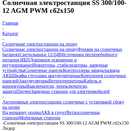
Солнечная электростанция SS 300/100-
12 AGM PWM сб2x150
Главная
-
Каталог
-
Солнечные электростанции на опору
Солнечные электростанции на опору
Фонари на солнечных
батареях
Светильники 12/24В
Источники бесперебойного
питания ИБП
Дорожное освещение и
регулирование
Инверторы, стабилизаторы, зарядные
устройства
Солнечные панели
Контроллеры заряда/разряда
АКБ
Шкафы стеллажи аккумуляторные
Крепления солнечных
панелей
Аккумуляторы
Ветрогенераторы
Кабель и
коннекторы
Выключатели, переключатели,
защита
Прочее
Зарядные станции для электромобилей
-
Автономные электростанции солнечные с установкой сбоку
на опоре
На вершину опоры
АКБ в грунт
Ветросолнечные
станции
Мобильные станции
-
Солнечная электростанция SS 300/100-12 AGM PWM сб2x150
Лидер