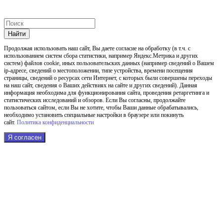
Найти
Продолжая использовать наш cайт, Вы даете согласие на обработку (в т.ч. с
использованием систем сбора статистики, например Яндекс.Метрика и других
систем) файлов cookie, иных пользовательских данных (например сведений о Вашем
ip-адресе, сведений о местоположении, типе устройства, времени посещения
страницы, сведений о ресурсах сети Интернет, с которых были совершены переходы
на наш сайт, сведения о Ваших действиях на сайте и других сведений). Данная
информация необходима для функционирования сайта, проведения ретаргетинга и
статистических исследований и обзоров. Если Вы согласны, продолжайте
пользоваться сайтом, если Вы не хотите, чтобы Ваши данные обрабатывались,
необходимо установить специальные настройки в браузере или покинуть
сайт.
Политика конфиденциальности
Я согласен