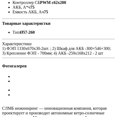
Контроллер СБ
PWM сб2x200
АКБ, А*ч
75
Емкость АКБ, Ач
75
Товарные характеристки
Тип
Ø57-260
Характеристики
1) ФЭП 1330х670x30-2шт. ; 2) Шкаф для АКБ -300×546×300;
3) Крепление ФЭП - 700мм; 4) АКБ -259x168x212 - 2 шт
Фотогалерея
СЛМБ инжиниринг — инновационная компания, которая
проектирует и производит автономные ветро‑солнечные