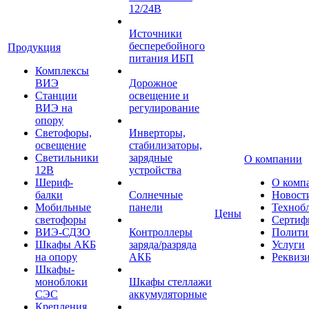
12/24В
Источники
бесперебойного
Продукция
питания ИБП
Комплексы
ВИЭ
Дорожное
Станции
освещение и
ВИЭ на
регулирование
опору
Светофоры,
Инверторы,
освещение
стабилизаторы,
Светильники
зарядные
О компании
12В
устройства
Шериф-
О комп
балки
Солнечные
Новост
Мобильные
панели
Техноб
Цены
светофоры
Сертиф
ВИЭ-СДЗО
Контроллеры
Полити
Шкафы АКБ
заряда/разряда
Услуги
на опору
АКБ
Реквиз
Шкафы-
моноблоки
Шкафы стеллажи
СЭС
аккумуляторные
Крепления