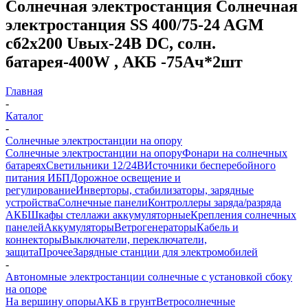
Солнечная электростанция Солнечная
электростанция SS 400/75-24 AGM
сб2x200 Uвых-24В DC, солн.
батарея-400W , АКБ -75Aч*2шт
Главная
-
Каталог
-
Солнечные электростанции на опору
Солнечные электростанции на опору
Фонари на солнечных
батареях
Светильники 12/24В
Источники бесперебойного
питания ИБП
Дорожное освещение и
регулирование
Инверторы, стабилизаторы, зарядные
устройства
Солнечные панели
Контроллеры заряда/разряда
АКБ
Шкафы стеллажи аккумуляторные
Крепления солнечных
панелей
Аккумуляторы
Ветрогенераторы
Кабель и
коннекторы
Выключатели, переключатели,
защита
Прочее
Зарядные станции для электромобилей
-
Автономные электростанции солнечные с установкой сбоку
на опоре
На вершину опоры
АКБ в грунт
Ветросолнечные