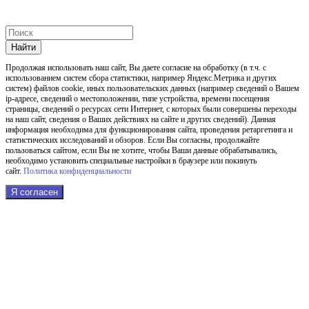
Найти
Продолжая использовать наш cайт, Вы даете согласие на обработку (в т.ч. с
использованием систем сбора статистики, например Яндекс.Метрика и других
систем) файлов cookie, иных пользовательских данных (например сведений о Вашем
ip-адресе, сведений о местоположении, типе устройства, времени посещения
страницы, сведений о ресурсах сети Интернет, с которых были совершены переходы
на наш сайт, сведения о Ваших действиях на сайте и других сведений). Данная
информация необходима для функционирования сайта, проведения ретаргетинга и
статистических исследований и обзоров. Если Вы согласны, продолжайте
пользоваться сайтом, если Вы не хотите, чтобы Ваши данные обрабатывались,
необходимо установить специальные настройки в браузере или покинуть
сайт.
Политика конфиденциальности
Я согласен