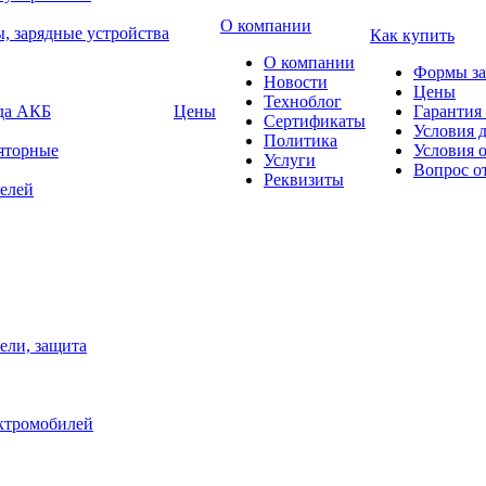
О компании
, зарядные устройства
Как купить
О компании
Формы за
Новости
Цены
Техноблог
яда АКБ
Цены
Гарантия 
Сертификаты
Условия 
Политика
яторные
Условия 
Услуги
Вопрос о
Реквизиты
елей
ели, защита
ектромобилей