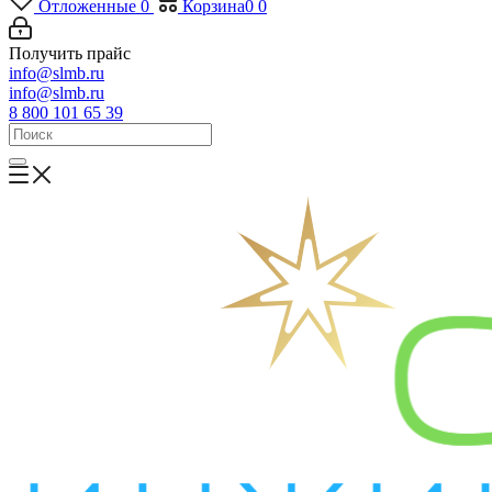
Отложенные
0
Корзина
0
0
Получить прайс
info@slmb.ru
info@slmb.ru
8 800 101 65 39