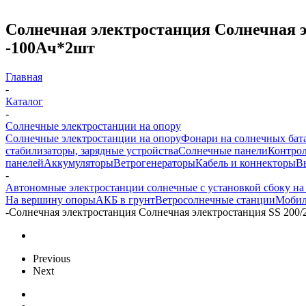
Солнечная электростанция Солнечная эл
-100Aч*2шт
Главная
-
Каталог
-
Солнечные электростанции на опору
Солнечные электростанции на опору
Фонари на солнечных бат
стабилизаторы, зарядные устройства
Солнечные панели
Контрол
панелей
Аккумуляторы
Ветрогенераторы
Кабель и коннекторы
В
-
Автономные электростанции солнечные с установкой сбоку на
На вершину опоры
АКБ в грунт
Ветросолнечные станции
Мобил
-
Солнечная электростанция Солнечная электростанция SS 200/
Previous
Next