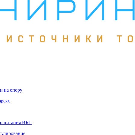
и на опору
ареях
го питания ИБП
гулирование