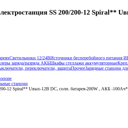
ектростанция SS 200/200-12 Spiral** Uв
ареях
Светильники 12/24В
Источники бесперебойного питания 
леры заряда/разряда АКБ
Шкафы стеллажи аккумуляторные
Креп
ыключатели, переключатели, защита
Прочее
Зарядные станции дл
 опоре
ьные станции
200-12 Spiral** Uвых-12В DC, солн. батарея-200W , АКБ -100Aч