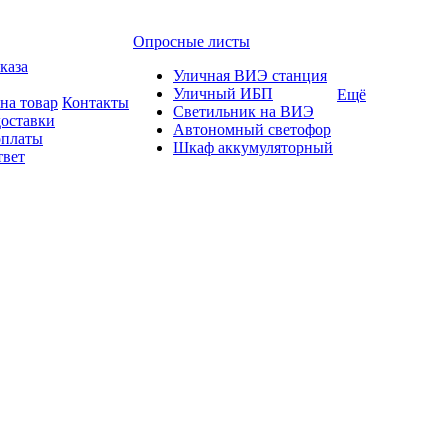
Опросные листы
каза
Уличная ВИЭ станция
Уличный ИБП
Ещё
на товар
Контакты
Светильник на ВИЭ
доставки
Автономный светофор
оплаты
Шкаф аккумуляторный
твет