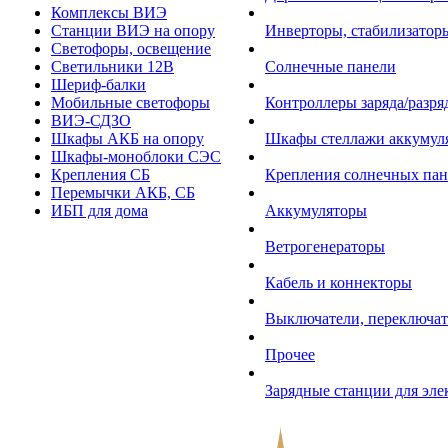
Комплексы ВИЭ
Станции ВИЭ на опору
Инверторы, стабилизаторы
Светофоры, освещение
Светильники 12В
Солнечные панели
Шериф-балки
Мобильные светофоры
Контроллеры заряда/разр
ВИЭ-СДЗО
Шкафы АКБ на опору
Шкафы стеллажи аккумул
Шкафы-моноблоки СЭС
Крепления СБ
Крепления солнечных пан
Перемычки АКБ, СБ
ИБП для дома
Аккумуляторы
Ветрогенераторы
Кабель и коннекторы
Выключатели, переключат
Прочее
Зарядные станции для эл