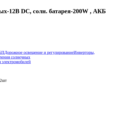
ых-12В DC, солн. батарея-200W , АКБ
ИБП
Дорожное освещение и регулирование
Инверторы,
ления солнечных
я электромобилей
*2шт