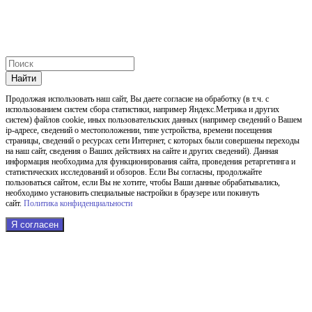
Найти
Продолжая использовать наш cайт, Вы даете согласие на обработку (в т.ч. с
использованием систем сбора статистики, например Яндекс.Метрика и других
систем) файлов cookie, иных пользовательских данных (например сведений о Вашем
ip-адресе, сведений о местоположении, типе устройства, времени посещения
страницы, сведений о ресурсах сети Интернет, с которых были совершены переходы
на наш сайт, сведения о Ваших действиях на сайте и других сведений). Данная
информация необходима для функционирования сайта, проведения ретаргетинга и
статистических исследований и обзоров. Если Вы согласны, продолжайте
пользоваться сайтом, если Вы не хотите, чтобы Ваши данные обрабатывались,
необходимо установить специальные настройки в браузере или покинуть
сайт.
Политика конфиденциальности
Я согласен