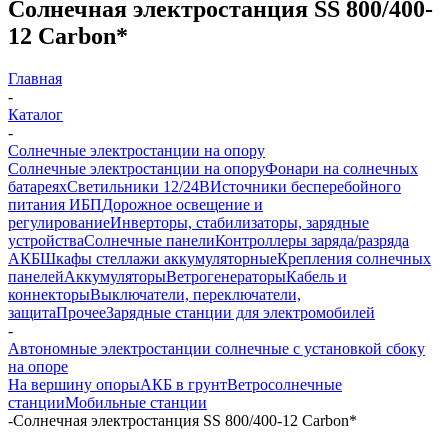
Солнечная электростанция SS 800/400-
12 Carbon*
Главная
-
Каталог
-
Солнечные электростанции на опору
Солнечные электростанции на опору
Фонари на солнечных
батареях
Светильники 12/24В
Источники бесперебойного
питания ИБП
Дорожное освещение и
регулирование
Инверторы, стабилизаторы, зарядные
устройства
Солнечные панели
Контроллеры заряда/разряда
АКБ
Шкафы стеллажи аккумуляторные
Крепления солнечных
панелей
Аккумуляторы
Ветрогенераторы
Кабель и
коннекторы
Выключатели, переключатели,
защита
Прочее
Зарядные станции для электромобилей
-
Автономные электростанции солнечные с установкой сбоку
на опоре
На вершину опоры
АКБ в грунт
Ветросолнечные
станции
Мобильные станции
-
Солнечная электростанция SS 800/400-12 Carbon*