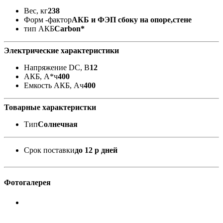
Вес, кг
238
Форм -фактор
АКБ и ФЭП сбоку на опоре,стене
тип АКБ
Carbon*
Электрические характеристики
Напряжение DC, В
12
АКБ, А*ч
400
Емкость АКБ, Ач
400
Товарные характеристки
Тип
Солнечная
Срок поставки
до 12 р дней
Фотогалерея