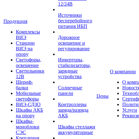
12/24В
Источники
бесперебойного
Продукция
питания ИБП
Комплексы
ВИЭ
Дорожное
Станции
освещение и
ВИЭ на
регулирование
опору
Светофоры,
Инверторы,
освещение
стабилизаторы,
Светильники
зарядные
О компании
12В
устройства
Шериф-
О комп
балки
Солнечные
Новост
Мобильные
панели
Техноб
Цены
светофоры
Сертиф
ВИЭ-СДЗО
Контроллеры
Полити
Шкафы АКБ
заряда/разряда
Услуги
на опору
АКБ
Реквиз
Шкафы-
моноблоки
Шкафы стеллажи
СЭС
аккумуляторные
Крепления