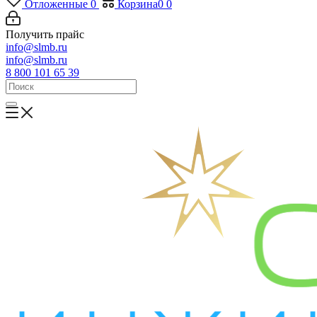
Отложенные
0
Корзина
0
0
Получить прайс
info@slmb.ru
info@slmb.ru
8 800 101 65 39