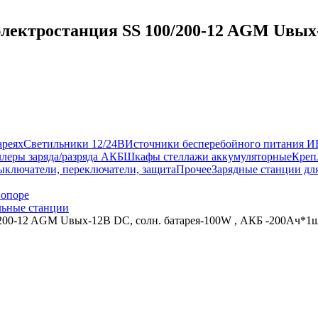
лектростанция SS 100/200-12 AGM Uвых-
ареях
Светильники 12/24В
Источники бесперебойного питания 
леры заряда/разряда АКБ
Шкафы стеллажи аккумуляторные
Креп
ыключатели, переключатели, защита
Прочее
Зарядные станции дл
 опоре
ьные станции
/200-12 AGM Uвых-12В DC, солн. батарея-100W , АКБ -200Aч*1