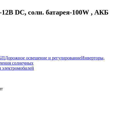
12В DC, солн. батарея-100W , АКБ
ИБП
Дорожное освещение и регулирование
Инверторы,
ления солнечных
я электромобилей
шт