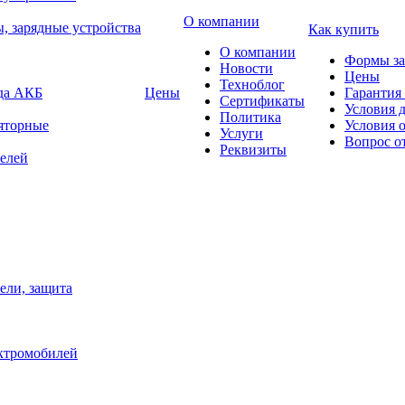
О компании
, зарядные устройства
Как купить
О компании
Формы за
Новости
Цены
Техноблог
яда АКБ
Цены
Гарантия 
Сертификаты
Условия 
Политика
яторные
Условия 
Услуги
Вопрос о
Реквизиты
елей
ели, защита
ектромобилей