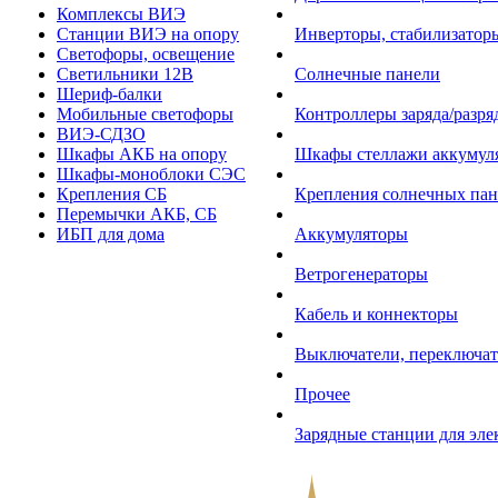
Комплексы ВИЭ
Станции ВИЭ на опору
Инверторы, стабилизаторы
Светофоры, освещение
Светильники 12В
Солнечные панели
Шериф-балки
Мобильные светофоры
Контроллеры заряда/разр
ВИЭ-СДЗО
Шкафы АКБ на опору
Шкафы стеллажи аккумул
Шкафы-моноблоки СЭС
Крепления СБ
Крепления солнечных пан
Перемычки АКБ, СБ
ИБП для дома
Аккумуляторы
Ветрогенераторы
Кабель и коннекторы
Выключатели, переключат
Прочее
Зарядные станции для эл