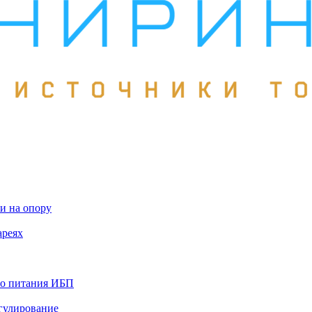
и на опору
ареях
го питания ИБП
гулирование