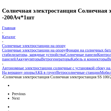
Солнечная электростанция Солнечная э
-200Aч*1шт
Главная
-
Каталог
-
Солнечные электростанции на опору
Солнечные электростанции на опору
Фонари на солнечных бат
стабилизаторы, зарядные устройства
Солнечные панели
Контрол
панелей
Аккумуляторы
Ветрогенераторы
Кабель и коннекторы
В
-
Автономные электростанции солнечные с установкой сбоку на
На вершину опоры
АКБ в грунт
Ветросолнечные станции
Мобил
-
Солнечная электростанция Солнечная электростанция SS 100
Previous
Next