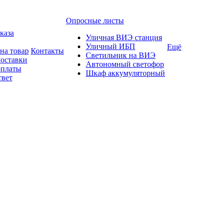
Опросные листы
каза
Уличная ВИЭ станция
Уличный ИБП
Ещё
на товар
Контакты
Светильник на ВИЭ
доставки
Автономный светофор
оплаты
Шкаф аккумуляторный
твет