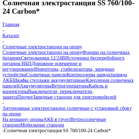
Солнечная электростанция SS 760/100-
24 Carbon*
Главная
-
Каталог
-
Солнечные электростанции на опору
Солнечные электростанции на опору
Фонари на солнечных
батареях
Светильники 12/24В
Источники бесперебойного
питания ИБП
Дорожное освещение и
регулирование
Инверторы, стабилизаторы, зарядные
устройства
Солнечные панели
Контроллеры заряда/разряда
АКБ
Шкафы стеллажи аккумуляторные
Крепления солнечных
панелей
Аккумуляторы
Ветрогенераторы
Кабель и
коннекторы
Выключатели, переключатели,
защита
Прочее
Зарядные станции для электромобилей
-
Автономные электростанции солнечные с установкой сбоку
на опоре
На вершину опоры
АКБ в грунт
Ветросолнечные
станции
Мобильные станции
-
Солнечная электростанция SS 760/100-24 Carbon*