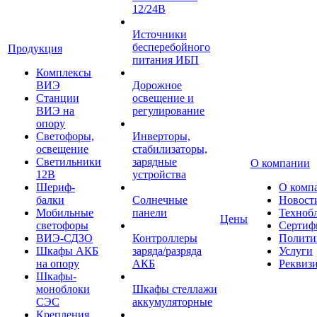
12/24В
Источники
бесперебойного
Продукция
питания ИБП
Комплексы
ВИЭ
Дорожное
Станции
освещение и
ВИЭ на
регулирование
опору
Светофоры,
Инверторы,
освещение
стабилизаторы,
Светильники
зарядные
О компании
12В
устройства
Шериф-
О комп
балки
Солнечные
Новост
Мобильные
панели
Техноб
Цены
светофоры
Сертиф
ВИЭ-СДЗО
Контроллеры
Полити
Шкафы АКБ
заряда/разряда
Услуги
на опору
АКБ
Реквиз
Шкафы-
моноблоки
Шкафы стеллажи
СЭС
аккумуляторные
Крепления