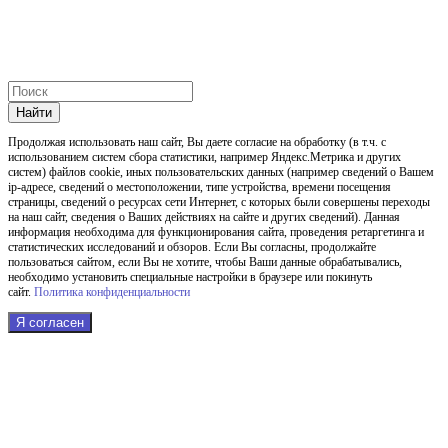
Найти
Продолжая использовать наш cайт, Вы даете согласие на обработку (в т.ч. с
использованием систем сбора статистики, например Яндекс.Метрика и других
систем) файлов cookie, иных пользовательских данных (например сведений о Вашем
ip-адресе, сведений о местоположении, типе устройства, времени посещения
страницы, сведений о ресурсах сети Интернет, с которых были совершены переходы
на наш сайт, сведения о Ваших действиях на сайте и других сведений). Данная
информация необходима для функционирования сайта, проведения ретаргетинга и
статистических исследований и обзоров. Если Вы согласны, продолжайте
пользоваться сайтом, если Вы не хотите, чтобы Ваши данные обрабатывались,
необходимо установить специальные настройки в браузере или покинуть
сайт.
Политика конфиденциальности
Я согласен