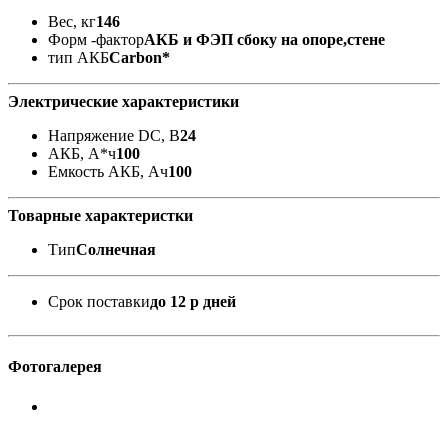
Вес, кг
146
Форм -фактор
АКБ и ФЭП сбоку на опоре,стене
тип АКБ
Carbon*
Электрические характеристики
Напряжение DC, В
24
АКБ, А*ч
100
Емкость АКБ, Ач
100
Товарные характеристки
Тип
Солнечная
Срок поставки
до 12 р дней
Фотогалерея