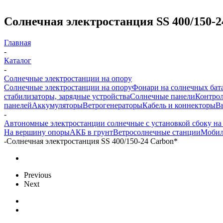
Солнечная электростанция SS 400/150-2
Главная
-
Каталог
-
Солнечные электростанции на опору
Солнечные электростанции на опору
Фонари на солнечных бат
стабилизаторы, зарядные устройства
Солнечные панели
Контрол
панелей
Аккумуляторы
Ветрогенераторы
Кабель и коннекторы
В
-
Автономные электростанции солнечные с установкой сбоку на
На вершину опоры
АКБ в грунт
Ветросолнечные станции
Мобил
-
Солнечная электростанция SS 400/150-24 Carbon*
Previous
Next