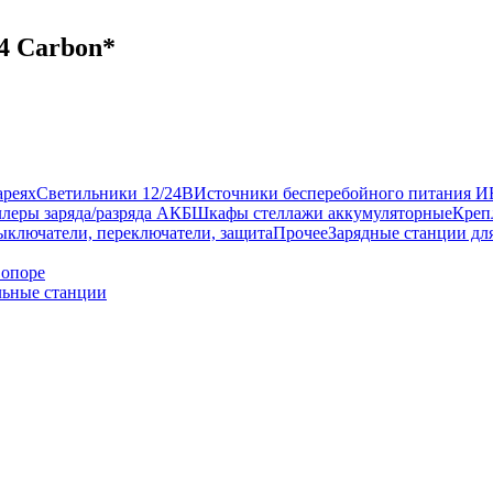
4 Carbon*
ареях
Светильники 12/24В
Источники бесперебойного питания 
леры заряда/разряда АКБ
Шкафы стеллажи аккумуляторные
Креп
ыключатели, переключатели, защита
Прочее
Зарядные станции дл
 опоре
ьные станции