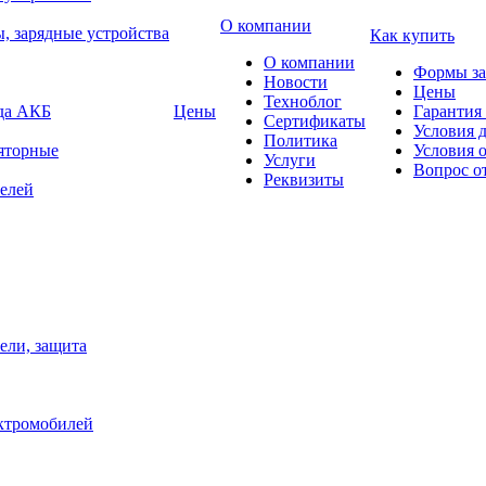
О компании
, зарядные устройства
Как купить
О компании
Формы за
Новости
Цены
Техноблог
яда АКБ
Цены
Гарантия 
Сертификаты
Условия 
Политика
яторные
Условия 
Услуги
Вопрос о
Реквизиты
елей
ели, защита
ектромобилей