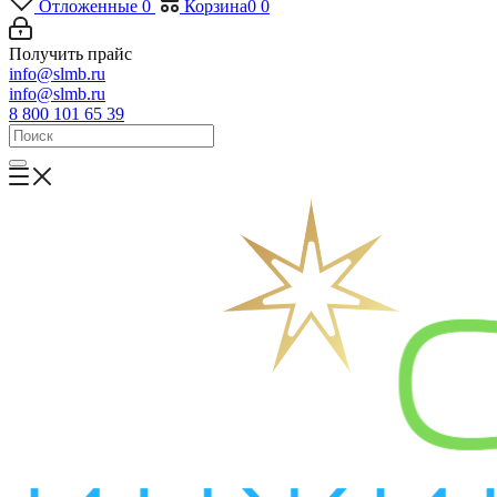
Отложенные
0
Корзина
0
0
Получить прайс
info@slmb.ru
info@slmb.ru
8 800 101 65 39