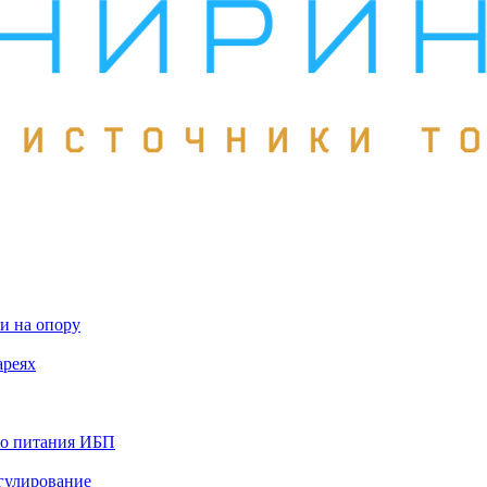
и на опору
ареях
го питания ИБП
гулирование