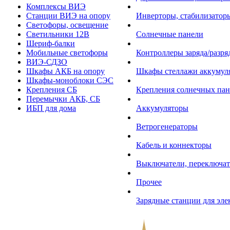
Комплексы ВИЭ
Станции ВИЭ на опору
Инверторы, стабилизаторы
Светофоры, освещение
Светильники 12В
Солнечные панели
Шериф-балки
Мобильные светофоры
Контроллеры заряда/разр
ВИЭ-СДЗО
Шкафы АКБ на опору
Шкафы стеллажи аккумул
Шкафы-моноблоки СЭС
Крепления СБ
Крепления солнечных пан
Перемычки АКБ, СБ
ИБП для дома
Аккумуляторы
Ветрогенераторы
Кабель и коннекторы
Выключатели, переключат
Прочее
Зарядные станции для эл