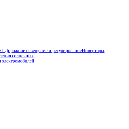
ИБП
Дорожное освещение и регулирование
Инверторы,
ления солнечных
я электромобилей