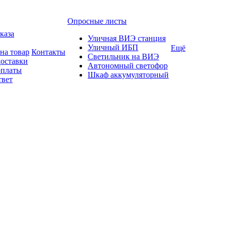
Опросные листы
каза
Уличная ВИЭ станция
Уличный ИБП
Ещё
на товар
Контакты
Светильник на ВИЭ
доставки
Автономный светофор
оплаты
Шкаф аккумуляторный
твет