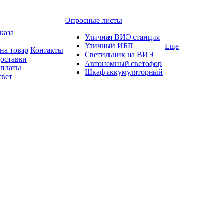
Опросные листы
каза
Уличная ВИЭ станция
Уличный ИБП
Ещё
на товар
Контакты
Светильник на ВИЭ
доставки
Автономный светофор
оплаты
Шкаф аккумуляторный
твет