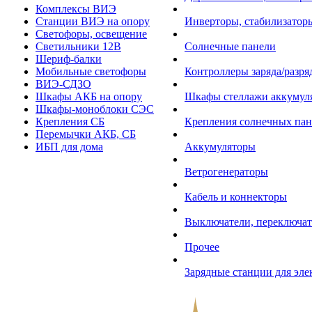
Комплексы ВИЭ
Станции ВИЭ на опору
Инверторы, стабилизаторы
Светофоры, освещение
Светильники 12В
Солнечные панели
Шериф-балки
Мобильные светофоры
Контроллеры заряда/разр
ВИЭ-СДЗО
Шкафы АКБ на опору
Шкафы стеллажи аккумул
Шкафы-моноблоки СЭС
Крепления СБ
Крепления солнечных пан
Перемычки АКБ, СБ
ИБП для дома
Аккумуляторы
Ветрогенераторы
Кабель и коннекторы
Выключатели, переключат
Прочее
Зарядные станции для эл