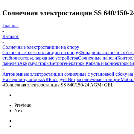
Солнечная электростанция SS 640/150
Главная
-
Каталог
-
Солнечные электростанции на опору
Солнечные электростанции на опору
Фонари на солнечных бат
стабилизаторы, зарядные устройства
Солнечные панели
Контрол
панелей
Аккумуляторы
Ветрогенераторы
Кабель и коннекторы
В
-
Автономные электростанции солнечные с установкой сбоку на
На вершину опоры
АКБ в грунт
Ветросолнечные станции
Мобил
-
Солнечная электростанция SS 640/150-24 AGM+GEL
Previous
Next