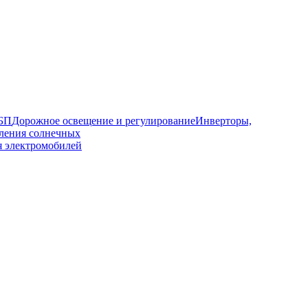
ИБП
Дорожное освещение и регулирование
Инверторы,
ления солнечных
я электромобилей