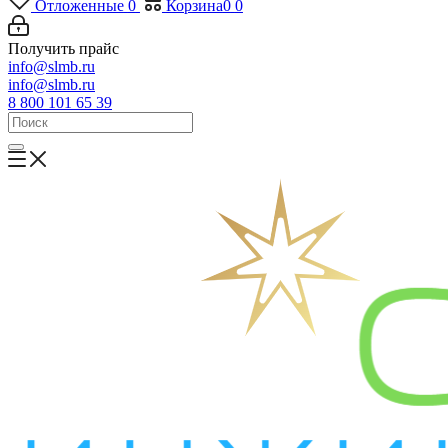
Отложенные
0
Корзина
0
0
Получить прайс
info@slmb.ru
info@slmb.ru
8 800 101 65 39