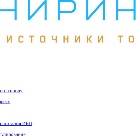
и на опору
ареях
го питания ИБП
гулирование