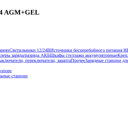
-24 AGM+GEL
ареях
Светильники 12/24В
Источники бесперебойного питания 
леры заряда/разряда АКБ
Шкафы стеллажи аккумуляторные
Креп
ыключатели, переключатели, защита
Прочее
Зарядные станции дл
 опоре
ьные станции