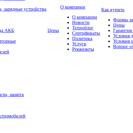
О компании
, зарядные устройства
Как купить
О компании
Формы за
Новости
Цены
Техноблог
яда АКБ
Цены
Гарантия 
Сертификаты
Условия 
Политика
яторные
Условия 
Услуги
Вопрос о
Реквизиты
елей
ели, защита
ектромобилей