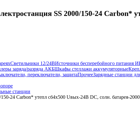
ектростанция SS 2000/150-24 Carbon* ут
ареях
Светильники 12/24В
Источники бесперебойного питания 
леры заряда/разряда АКБ
Шкафы стеллажи аккумуляторные
Креп
ыключатели, переключатели, защита
Прочее
Зарядные станции дл
 опоре
ьные станции
/150-24 Carbon* утепл сб4x500 Uвых-24В DC, солн. батарея-20