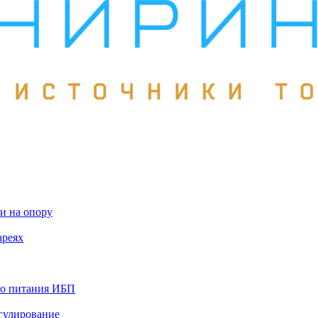
и на опору
ареях
го питания ИБП
гулирование