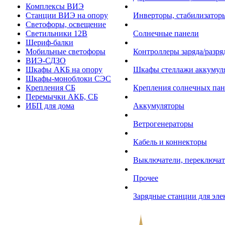
Комплексы ВИЭ
Станции ВИЭ на опору
Инверторы, стабилизаторы
Светофоры, освещение
Светильники 12В
Солнечные панели
Шериф-балки
Мобильные светофоры
Контроллеры заряда/разр
ВИЭ-СДЗО
Шкафы АКБ на опору
Шкафы стеллажи аккумул
Шкафы-моноблоки СЭС
Крепления СБ
Крепления солнечных пан
Перемычки АКБ, СБ
ИБП для дома
Аккумуляторы
Ветрогенераторы
Кабель и коннекторы
Выключатели, переключат
Прочее
Зарядные станции для эл