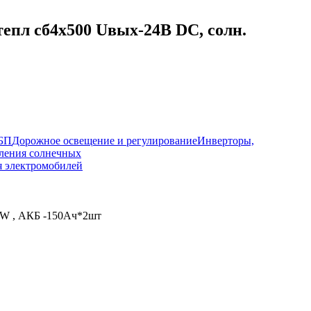
епл сб4x500 Uвых-24В DC, солн.
ИБП
Дорожное освещение и регулирование
Инверторы,
ления солнечных
я электромобилей
00W , АКБ -150Aч*2шт