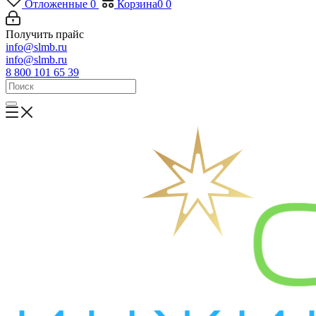
Отложенные
0
Корзина
0
0
Получить прайс
info@slmb.ru
info@slmb.ru
8 800 101 65 39