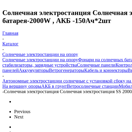
Солнечная электростанция Солнечная эл
батарея-2000W , АКБ -150Aч*2шт
Главная
-
Каталог
-
Солнечные электростанции на опору
Солнечные электростанции на опору
Фонари на солнечных бат
стабилизаторы, зарядные устройства
Солнечные панели
Контрол
панелей
Аккумуляторы
Ветрогенераторы
Кабель и коннекторы
В
-
Автономные электростанции солнечные с установкой сбоку на
На вершину опоры
АКБ в грунт
Ветросолнечные станции
Мобил
-
Солнечная электростанция Солнечная электростанция SS 2000
Previous
Next