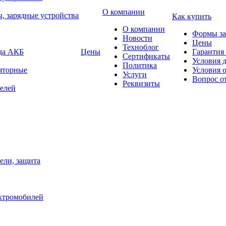
О компании
, зарядные устройства
Как купить
О компании
Формы за
Новости
Цены
Техноблог
яда АКБ
Цены
Гарантия 
Сертификаты
Условия 
Политика
яторные
Условия 
Услуги
Вопрос о
Реквизиты
елей
ели, защита
ектромобилей