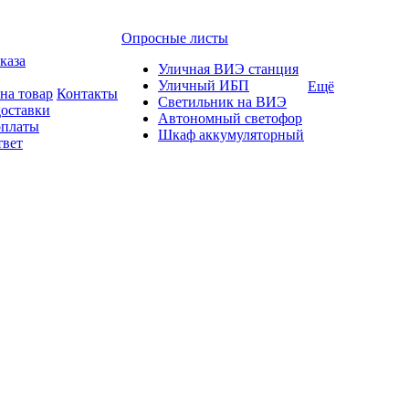
Опросные листы
каза
Уличная ВИЭ станция
Уличный ИБП
Ещё
на товар
Контакты
Светильник на ВИЭ
доставки
Автономный светофор
оплаты
Шкаф аккумуляторный
твет